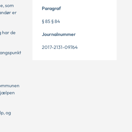
se, som
Paragraf
randør er
§ 85 § 84
g har de
Journalnummer
2017-2131-09764
dgangspunkt
 Kommunen
 hjælpen
lp, og