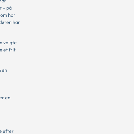
har
r – på
 som har
døren har
n valgte
 et frit
m en
er en
e efter