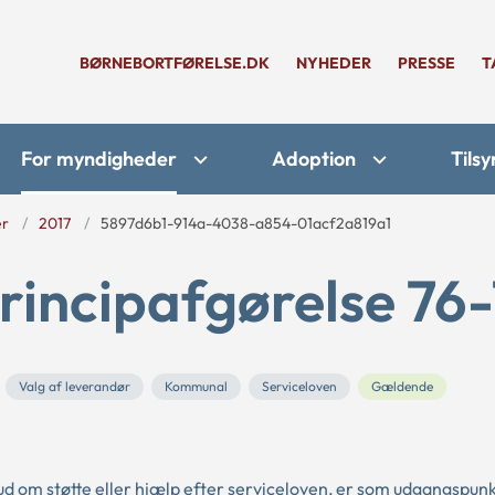
BØRNEBORTFØRELSE.DK
NYHEDER
PRESSE
T
For myndigheder
Adoption
Tilsy
er
2017
5897d6b1-914a-4038-a854-01acf2a819a1
rincipafgørelse 76-
Valg af leverandør
Kommunal
Serviceloven
Gældende
d om støtte eller hjælp efter serviceloven, er som udgangspunkt