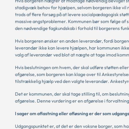
Hvis borgeren nægter at modtage nødvendig bevilget s
stadigvæk behov for hjælpen, selvom borgeren ikke vil
trods af flere forsøg på at levere socialpædagogisk støt
massive angstproblemer. Kommunen bør som følge af sin
den nødvendige fagkundskab i forhold til borgerens fun
Hvis borgeren ønsker en anden leverandør, fordi borgere
leverandør ikke kan levere hjælpen, har kommunen ikke pli
valg af leverandør ved blot at nægte at tage imod kom
Hvis beslutningen om hvem, der skal udføre støtten elle
afgørelse, som borgeren kan klage over til Ankestyrelsen
tilstrækkelig hjælp ved den valgte leverandør. Ankestyr
Det er kommunen, der skal tage stilling til, om beslutni
afgørelse. Denne vurdering er en afgørelse i forvaltnin
I sager om aflastning eller afløsning er der som udgang
Udgangspunktet er, at det er den voksne borger, som har