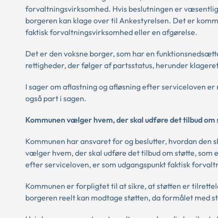
forvaltningsvirksomhed. Hvis beslutningen er væsentlig 
borgeren kan klage over til Ankestyrelsen. Det er kommun
faktisk forvaltningsvirksomhed eller en afgørelse.
Det er den voksne borger, som har en funktionsnedsættel
rettigheder, der følger af partsstatus, herunder klageret
I sager om aflastning og afløsning efter serviceloven e
også part i sagen.
Kommunen vælger hvem, der skal udføre det tilbud om s
Kommunen har ansvaret for og beslutter, hvordan den 
vælger hvem, der skal udføre det tilbud om støtte, som 
efter serviceloven, er som udgangspunkt faktisk forval
Kommunen er forpligtet til at sikre, at støtten er tilret
borgeren reelt kan modtage støtten, da formålet med stø