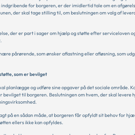
indgribende for borgeren, er der imidlertid tale om en afgørel
en, der skal tage stilling til, om beslutningen om valg af leve
se, der er part i sager om hjælp og støtte efter serviceloven o
.
r nære pårørende, som ønsker aflastning eller afløsning, som u
tøtte, som er bevilget
skal planlægge og udføre sine opgaver på det sociale område.
er bevilget til borgeren. Beslutningen om hvem, der skal levere
tningsvirksomhed.
telagt på en sådan måde, at borgeren får opfyldt sit behov for hjæ
tten ellers ikke kan opfyldes.