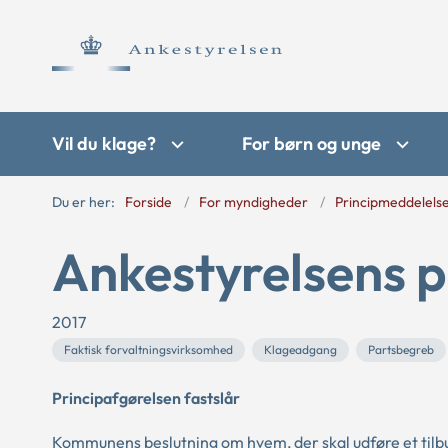
Vil du klage?
For børn og unge
Du er her:
Forside
For myndigheder
Principmeddelels
Ankestyrelsens p
2017
Faktisk forvaltningsvirksomhed
Klageadgang
Partsbegreb
Principafgørelsen fastslår
Kommunens beslutning om hvem, der skal udføre et tilbu