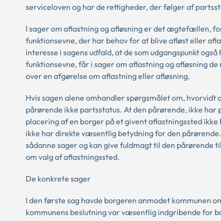
serviceloven og har de rettigheder, der følger af partss
I sager om aflastning og afløsning er det ægtefællen, 
funktionsevne, der har behov for at blive afløst eller af
interesse i sagens udfald, at de som udgangspunkt også
funktionsevne, får i sager om aflastning og afløsning de r
over en afgørelse om aflastning eller afløsning.
Hvis sagen alene omhandler spørgsmålet om, hvorvidt afl
pårørende ikke partsstatus. At den pårørende, ikke har 
placering af en borger på et givent aflastningssted ikke
ikke har direkte væsentlig betydning for den pårørende.
sådanne sager og kan give fuldmagt til den pårørende ti
om valg af aflastningssted.
De konkrete sager
I den første sag havde borgeren anmodet kommunen om e
kommunens beslutning var væsentlig indgribende for b