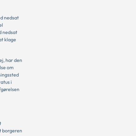
ed nedsat
el
d nedsat
at klage
ej, har den
else om
ningssted
atus i
afgørelsen
t
t borgeren