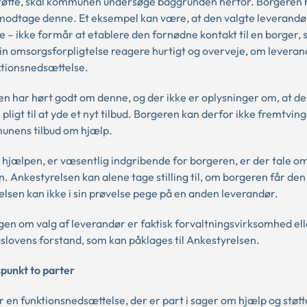
tøtte, skal kommunen undersøge baggrunden herfor. Borgeren 
 modtage denne. Et eksempel kan være, at den valgte leverandø
te – ikke formår at etablere den fornødne kontakt til en borger,
 omsorgsforpligtelse reagere hurtigt og overveje, om leveran
ktionsnedsættelse.
n har hørt godt om denne, og der ikke er oplysninger om, at de
gt til at yde et nyt tilbud. Borgeren kan derfor ikke fremtvinge
munens tilbud om hjælp.
r hjælpen, er væsentlig indgribende for borgeren, er der tale o
. Ankestyrelsen kan alene tage stilling til, om borgeren får den
elsen kan ikke i sin prøvelse pege på en anden leverandør.
ngen om valg af leverandør er faktisk forvaltningsvirksomhed ell
gslovens forstand, som kan påklages til Ankestyrelsen.
spunkt to parter
 en funktionsnedsættelse, der er part i sager om hjælp og støtt