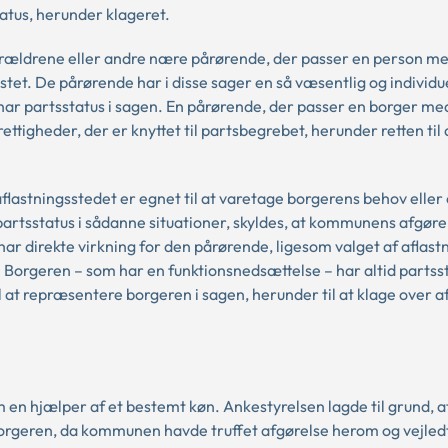
tatus, herunder klageret.
forældrene eller andre nære pårørende, der passer en person m
lastet. De pårørende har i disse sager en så væsentlig og individu
 har partsstatus i sagen. En pårørende, der passer en borger me
ettigheder, der er knyttet til partsbegrebet, herunder retten til 
astningsstedet er egnet til at varetage borgerens behov eller 
partsstatus i sådanne situationer, skyldes, at kommunens afgør
 har direkte virkning for den pårørende, ligesom valget af aflast
 Borgeren – som har en funktionsnedsættelse – har altid partsst
l at repræsentere borgeren i sagen, herunder til at klage over 
n hjælper af et bestemt køn. Ankestyrelsen lagde til grund, a
orgeren, da kommunen havde truffet afgørelse herom og vejled