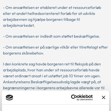
- Om ansættelsen er etableret under et ressourceforløb
eller et andet helhedsorienteret forløb for at udvikle
arbejdsevnen og hjælpe borgeren tilbage til
arbejdsmarkedet.
- Om ansættelsen er indledt som støttet beskæftigelse.
- Om ansættelsen er på særlige vilkår eller tilrettelagt efter
borgerens skånebehov.
I den konkrete sag havde borgeren ret til fleksjob på den
arbejdsplads, hvor han under sit ressourceforløb havde
været ordinært ansat i et ustøttet job 10 timer om ugen.
Ankestyrelsens Beskæftigelsesudvalg lagde vægt på, at
begrænsningerne i borgerens arbejdsevne allerede var til
stede ved ansættelsens begyndelse, hvor arbejdstiden blev
aftalt til 10 timer, at ansættelsen blev etableret under et
ressourceforløb og oprindeligt var støttet beskæftigelse i