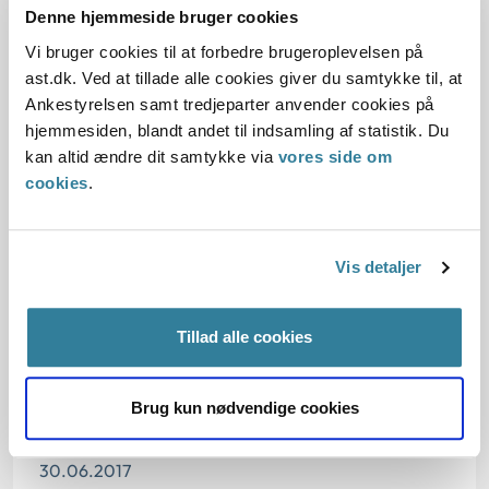
form af en virksomhedspraktik, samt at borgerens
Denne hjemmeside bruger cookies
skånehensyn blev tilgodeset i ansættelsen.
Vi bruger cookies til at forbedre brugeroplevelsen på
ast.dk. Ved at tillade alle cookies giver du samtykke til, at
Ankestyrelsen samt tredjeparter anvender cookies på
Baggrund for at behandle sagen principielt
hjemmesiden, blandt andet til indsamling af statistik. Du
kan altid ændre dit samtykke via
vores side om
Reglerne
cookies
.
Den konkrete afgørelse
Vis detaljer
Begrundelse for afgørelsen
Tillad alle cookies
Brug kun nødvendige cookies
Dato for underskrift
30.06.2017