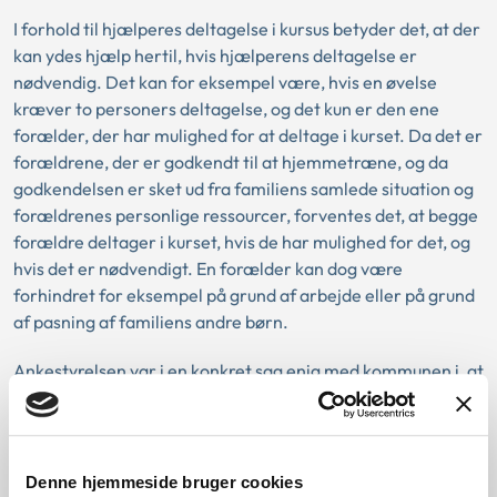
I forhold til hjælperes deltagelse i kursus betyder det, at der
kan ydes hjælp hertil, hvis hjælperens deltagelse er
nødvendig. Det kan for eksempel være, hvis en øvelse
kræver to personers deltagelse, og det kun er den ene
forælder, der har mulighed for at deltage i kurset. Da det er
forældrene, der er godkendt til at hjemmetræne, og da
godkendelsen er sket ud fra familiens samlede situation og
forældrenes personlige ressourcer, forventes det, at begge
forældre deltager i kurset, hvis de har mulighed for det, og
hvis det er nødvendigt. En forælder kan dog være
forhindret for eksempel på grund af arbejde eller på grund
af pasning af familiens andre børn.
Ankestyrelsen var i en konkret sag enig med kommunen i, at
der ikke kunne bevilges hjælp til ekstra hjælpertimer samt
ophold og forplejning til hjælperen i forbindelse med et
kursus/evaluering, da hjælperens deltagelse ikke var
nødvendig for kursets/evalueringens gennemførelse.
Denne hjemmeside bruger cookies