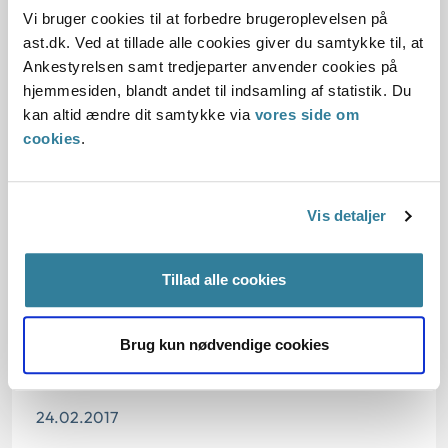
Vi bruger cookies til at forbedre brugeroplevelsen på
ast.dk. Ved at tillade alle cookies giver du samtykke til, at
Baggrund for at behandle sagen principielt
Ankestyrelsen samt tredjeparter anvender cookies på
hjemmesiden, blandt andet til indsamling af statistik. Du
kan altid ændre dit samtykke via
vores side om
Reglerne
cookies
.
Den konkrete afgørelse
Vis detaljer
Tillad alle cookies
Dato for underskrift
23.02.2017
Brug kun nødvendige cookies
Offentliggørelsesdato
24.02.2017