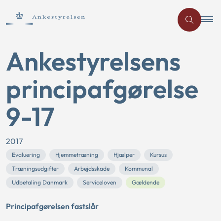
Ankestyrelsens
principafgørelse
9-17
2017
Evaluering
Hjemmetræning
Hjælper
Kursus
Træningsudgifter
Arbejdsskade
Kommunal
Udbetaling Danmark
Serviceloven
Gældende
Principafgørelsen fastslår