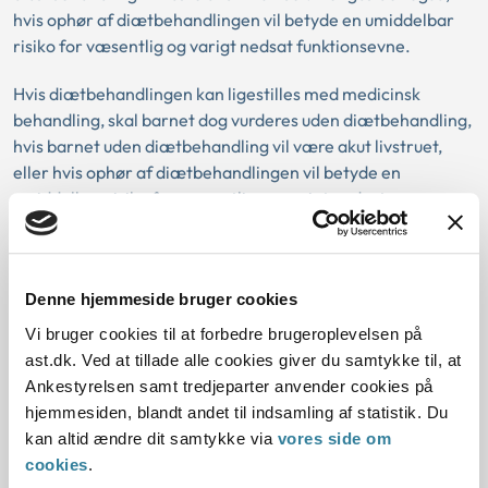
hvis ophør af diætbehandlingen vil betyde en umiddelbar
risiko for væsentlig og varigt nedsat funktionsevne.
Hvis diætbehandlingen kan ligestilles med medicinsk
behandling, skal barnet dog vurderes uden diætbehandling,
hvis barnet uden diætbehandling vil være akut livstruet,
eller hvis ophør af diætbehandlingen vil betyde en
umiddelbar risiko for væsentlig og varigt nedsat
funktionsevne.
En diætbehandling kan sidestilles med medicinsk
behandling, hvis der er tale om en lægelig ordineret
Denne hjemmeside bruger cookies
behandling med godkendte ernæringspræparater.
Vi bruger cookies til at forbedre brugeroplevelsen på
Diætbehandling, som ikke er iværksat efter lægelig
ast.dk. Ved at tillade alle cookies giver du samtykke til, at
ordination, kan ikke sidestilles med medicinsk behandling.
Ankestyrelsen samt tredjeparter anvender cookies på
Det kan heller ikke sidestilles med medicinsk behandling, at
hjemmesiden, blandt andet til indsamling af statistik. Du
borgeren følger en diætkost, der består i at undgå visse
kan altid ændre dit samtykke via
vores side om
fødevarer og/eller erstatte dem med andre fødevarer.
cookies
.