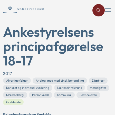
Ankestyrelsens
principafgørelse
18-17
2017
Alvorlige følger
Analogi med medicinsk behandling
Diætkost
Konkret og individuel vurdering
Laktoseintolerans
Merudgifter
Mælkeallergi
Personkreds
Kommunal
Serviceloven
Gældende
Principafgørelsen fastslår