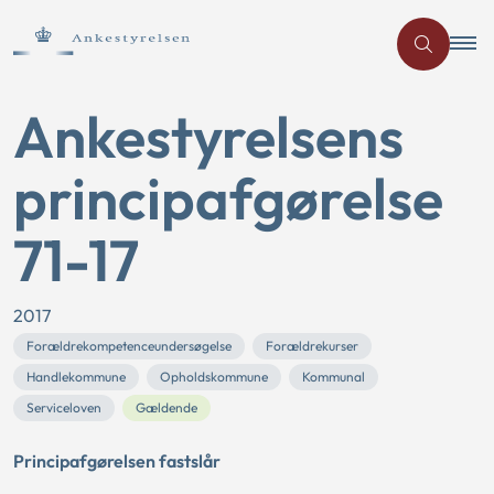
Ankestyrelsens
principafgørelse
71-17
2017
Forældrekompetenceundersøgelse
Forældrekurser
Handlekommune
Opholdskommune
Kommunal
Serviceloven
Gældende
Principafgørelsen fastslår