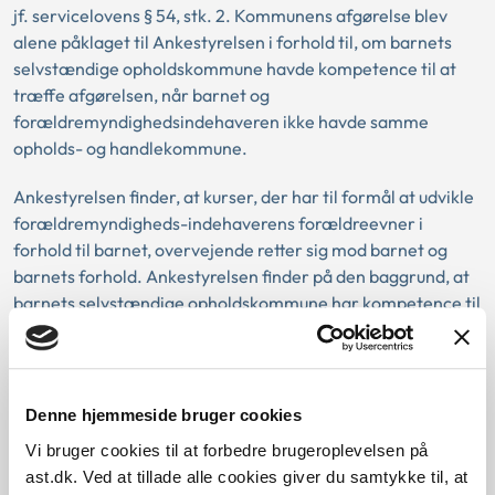
jf. servicelovens § 54, stk. 2. Kommunens afgørelse blev
alene påklaget til Ankestyrelsen i forhold til, om barnets
selvstændige opholdskommune havde kompetence til at
træffe afgørelsen, når barnet og
forældremyndighedsindehaveren ikke havde samme
opholds- og handlekommune.
Ankestyrelsen finder, at kurser, der har til formål at udvikle
forældremyndigheds-indehaverens forældreevner i
forhold til barnet, overvejende retter sig mod barnet og
barnets forhold. Ankestyrelsen finder på den baggrund, at
barnets selvstændige opholdskommune har kompetence til
at træffe afgørelse efter servicelovens § 54, stk. 2.
Baggrund for at behandle sagen principielt
Denne hjemmeside bruger cookies
Vi bruger cookies til at forbedre brugeroplevelsen på
ast.dk. Ved at tillade alle cookies giver du samtykke til, at
Reglerne