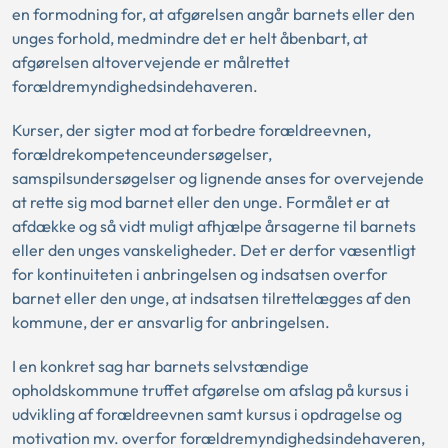
en formodning for, at afgørelsen angår barnets eller den
unges forhold, medmindre det er helt åbenbart, at
afgørelsen altovervejende er målrettet
forældremyndighedsindehaveren.
Kurser, der sigter mod at forbedre forældreevnen,
forældrekompetenceundersøgelser,
samspilsundersøgelser og lignende anses for overvejende
at rette sig mod barnet eller den unge. Formålet er at
afdække og så vidt muligt afhjælpe årsagerne til barnets
eller den unges vanskeligheder. Det er derfor væsentligt
for kontinuiteten i anbringelsen og indsatsen overfor
barnet eller den unge, at indsatsen tilrettelægges af den
kommune, der er ansvarlig for anbringelsen.
I en konkret sag har barnets selvstændige
opholdskommune truffet afgørelse om afslag på kursus i
udvikling af forældreevnen samt kursus i opdragelse og
motivation mv. overfor forældremyndighedsindehaveren,