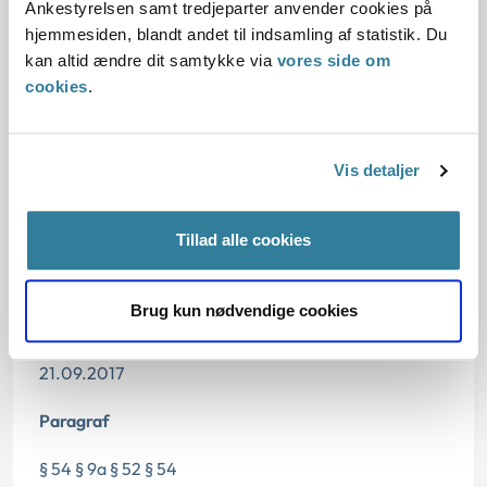
Ankestyrelsen samt tredjeparter anvender cookies på
hjemmesiden, blandt andet til indsamling af statistik. Du
Den konkrete afgørelse
kan altid ændre dit samtykke via
vores side om
cookies
.
Begrundelse for afgørelsen
Vis detaljer
Dato for underskrift
Tillad alle cookies
20.09.2017
Brug kun nødvendige cookies
Offentliggørelsesdato
21.09.2017
Paragraf
§ 54 § 9a § 52 § 54