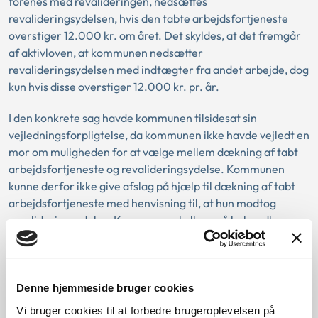
forenes med revalideringen, nedsættes
revalideringsydelsen, hvis den tabte arbejdsfortjeneste
overstiger 12.000 kr. om året. Det skyldes, at det fremgår
af aktivloven, at kommunen nedsætter
revalideringsydelsen med indtægter fra andet arbejde, dog
kun hvis disse overstiger 12.000 kr. pr. år.
I den konkrete sag havde kommunen tilsidesat sin
vejledningsforpligtelse, da kommunen ikke havde vejledt en
mor om muligheden for at vælge mellem dækning af tabt
arbejdsfortjeneste og revalideringsydelse. Kommunen
kunne derfor ikke give afslag på hjælp til dækning af tabt
arbejdsfortjeneste med henvisning til, at hun modtog
revalideringsydelse. Kommunen skulle også behandle
sagen igen, da der ikke var tilstrækkelige oplysninger om
barnets pasningsbehov.
Denne hjemmeside bruger cookies
Baggrund for at behandle sagen principielt
Vi bruger cookies til at forbedre brugeroplevelsen på