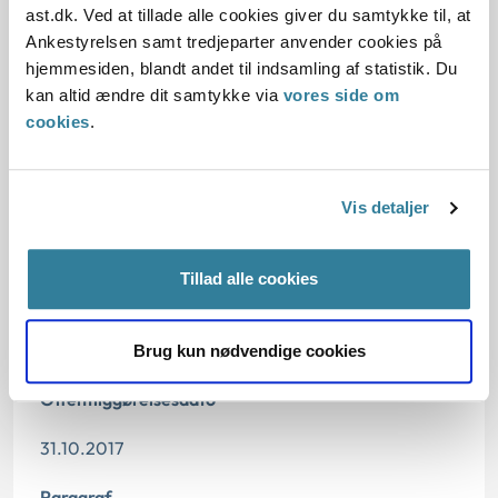
ast.dk. Ved at tillade alle cookies giver du samtykke til, at
Ankestyrelsen samt tredjeparter anvender cookies på
Reglerne
hjemmesiden, blandt andet til indsamling af statistik. Du
kan altid ændre dit samtykke via
vores side om
Den konkrete afgørelse
cookies
.
Begrundelse for afgørelsen
Vis detaljer
Tillad alle cookies
Dato for underskrift
30.10.2017
Brug kun nødvendige cookies
Offentliggørelsesdato
31.10.2017
Paragraf