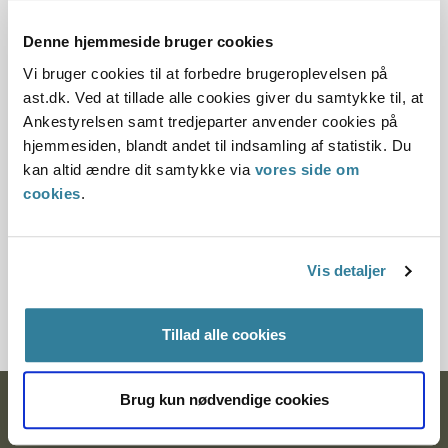
30.03.2017
Denne hjemmeside bruger cookies
Vi bruger cookies til at forbedre brugeroplevelsen på
Offentliggørelsesdato
ast.dk. Ved at tillade alle cookies giver du samtykke til, at
Ankestyrelsen samt tredjeparter anvender cookies på
31.03.2017
hjemmesiden, blandt andet til indsamling af statistik. Du
Paragraf
kan altid ændre dit samtykke via
vores side om
cookies
.
§ 75 § 58
Journalnummer
Vis detaljer
2016-2018-39485
Tillad alle cookies
Brug kun nødvendige cookies
Ankestyrelsen