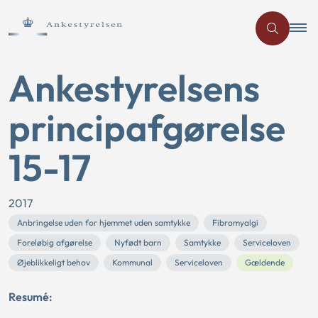
Ankestyrelsens
principafgørelse
15-17
2017
Anbringelse uden for hjemmet uden samtykke
Fibromyalgi
Foreløbig afgørelse
Nyfødt barn
Samtykke
Serviceloven
Øjeblikkeligt behov
Kommunal
Serviceloven
Gældende
Resumé: