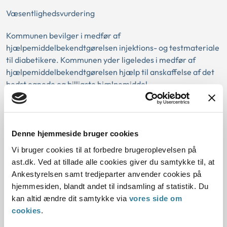
Væsentlighedsvurdering
Kommunen bevilger i medfør af
hjælpemiddelbekendtgørelsen injektions- og testmateriale
til diabetikere. Kommunen yder ligeledes i medfør af
hjælpemiddelbekendtgørelsen hjælp til anskaffelse af det
bedst egnede og billigste hjælpemiddel.
Vurderer kommunen, at glukosemålingssystemet er et
hjælpemiddel for borger, vil det bero på en konkret og
individuel vurdering, om produktet i væsentlig grad
Denne hjemmeside bruger cookies
yderligere end det allerede bevilgede injektions- og
Vi bruger cookies til at forbedre brugeroplevelsen på
testmateriale kan afhjælpe borgerens varige følger af den
ast.dk. Ved at tillade alle cookies giver du samtykke til, at
nedsatte funktionsevne.
Ankestyrelsen samt tredjeparter anvender cookies på
hjemmesiden, blandt andet til indsamling af statistik. Du
Kommunen kan i væsentlighedsvurderingen inddrage
kan altid ændre dit samtykke via
vores side om
lægelige oplysninger om eventuelle bivirkninger af det
cookies
.
allerede bevilgede injektions- og testmateriale. Dette kan
fx være særlige fysiske gener, herunder nedsat følelse i