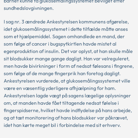
barnet kunne få glukosemålingssystemet bevilget efter
sundhedslovgivningen.
I sag nr. 3 ændrede Ankestyrelsen kommunens afgørelse,
idet glukosemålingssystemet i dette tilfælde måtte anses
som et hjælpemiddel. Sagen omhandlede en mand, der
som følge af cancer i bugspytkirtlen havde mistet al
egenproduktion af insulin. Det var oplyst, at han skulle måle
sit blodsukker mange gange dagligt. Han var velreguleret,
men havde bivirkninger i form af nedsat følesans i fingrene,
som følge af de mange fingerprik han foretog dagligt.
Ankestyrelsen vurderede, at glukosemålingssystemet ville
være en væsentlig yderligere afhjælpning for ham.
Ankestyrelsen lagde vægt på sagens lægelige oplysninger
om, at manden havde fået tiltagende nedsat følelse i
fingerspidserne, hvilket havde indflydelse på hans arbejde,
og at tæt monitorering af hans blodsukker var påkrævet,
idet han kørte meget bil i forbindelse med sit erhverv.