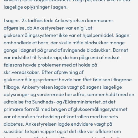
lægelige oplysninger i sagen.
I sag nr. 2 stadfæstede Ankestyrelsen kommunens
afgørelse, da Ankestyrelsen var enig i, at
glukosemålingssystemet ikke var et hjælpemiddel. Sagen
omhandlede et barn, der skulle måle blodsukker mange
gange i døgnet på grund af svingende blodsukker. Barnet
var indstillet til fysioterapi, da han på grund af nedsat
følesans havde problemer med at holde på
skriveredskaber. Efter afprøvning af
glukosemålingssystemet havde han fået følelsen i fingrene
tilbage. Ankestyrelsen lagde vægt på sagens lægelige
oplysninger og vurdererede herudfra, sammenholdt med en
udtalelse fra Sundheds- og Ældreministeriet, at det
primære formål med brugen af glukosemålingssystemet
var at opnå en forbedring af kontrollen med barnets
diabetes. Ankestyrelsen lagde endvidere vægt på
subsidiaritetsprincippet og at det ikke var afklaret om