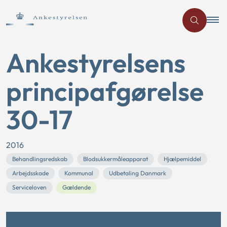
Ankestyrelsens
principafgørelse
30-17
2016
Behandlingsredskab
Blodsukkermåleapparat
Hjælpemiddel
Arbejdsskade
Kommunal
Udbetaling Danmark
Serviceloven
Gældende