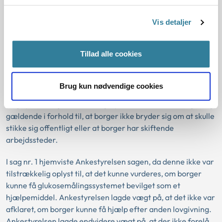
fingerspidserne eller et særligt behov for mange daglige
blodsukkermålinger, enten på grund af meget svingende
Vis detaljer
blodsukker, eller hvis borgers erhverv kræver dette.
Tillad alle cookies
Det forhold, at borger oplyser fx at
glukosemålingssystemet er mere hensigtsmæssigt og
nemmere at bruge eller skaber mere tryghed for borger,
Brug kun nødvendige cookies
kan ikke i sig selv føre til, at borger er væsentligt yderligere
afhjulpet med glukosemålingssystemet. Det samme gør sig
gældende i forhold til, at borger ikke bryder sig om at skulle
stikke sig offentligt eller at borger har skiftende
arbejdssteder.
I sag nr. 1 hjemviste Ankestyrelsen sagen, da denne ikke var
tilstrækkelig oplyst til, at det kunne vurderes, om borger
kunne få glukosemålingssystemet bevilget som et
hjælpemiddel. Ankestyrelsen lagde vægt på, at det ikke var
afklaret, om borger kunne få hjælp efter anden lovgivning.
Ankestyrelsen lagde endvidere vægt på, at der ikke forelå