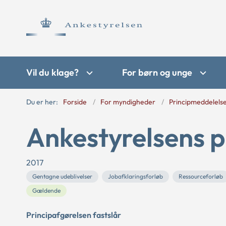
Vil du klage?
For børn og unge
Du er her:
Forside
For myndigheder
Principmeddelels
Ankestyrelsens p
2017
Gentagne udeblivelser
Jobafklaringsforløb
Ressourceforløb
Gældende
Principafgørelsen fastslår