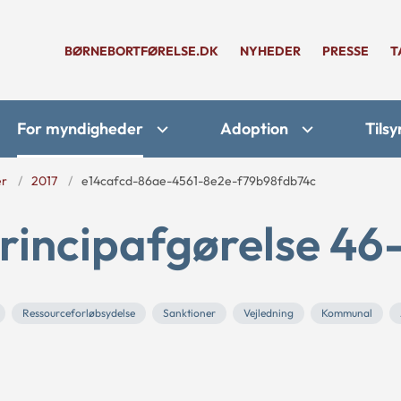
BØRNEBORTFØRELSE.DK
NYHEDER
PRESSE
T
For myndigheder
Adoption
Tilsy
er
2017
e14cafcd-86ae-4561-8e2e-f79b98fdb74c
rincipafgørelse 46
Ressourceforløbsydelse
Sanktioner
Vejledning
Kommunal