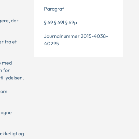
Paragraf
gere, der
§ 69 § 69l § 69p
Journalnummer 2015-4038-
r fra et
40295
se med
n for
til ydelsen.
n om
ntagne
ækkeligt og