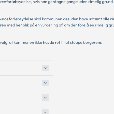
urceforløbsydelse, hvis han gentagne gange uden rimelig grund 
essourceforløbsydelse skal kommunen desuden have udtømt alle r
n med henblik på en vurdering af, om der forelå en rimelig gru
valg, at kommunen ikke havde ret til at stoppe borgerens