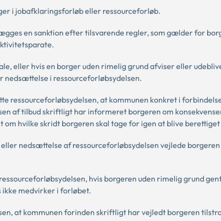
er i jobafklaringsforløb eller ressourceforløb.
gges en sanktion efter tilsvarende regler, som gælder for bor
tivitetsparate.
e, eller hvis en borger uden rimelig grund afviser eller udeblive
r nedsættelse i ressourceforløbsydelsen.
sætte ressourceforløbsydelsen, at kommunen konkret i forbindel
elsen af tilbud skriftligt har informeret borgeren om konsekvense
 om hvilke skridt borgeren skal tage for igen at blive berettiget 
eller nedsættelse af ressourceforløbsydelsen vejlede borgere
essourceforløbsydelsen, hvis borgeren uden rimelig grund ge
s ikke medvirker i forløbet.
sen, at kommunen forinden skriftligt har vejledt borgeren tilstr