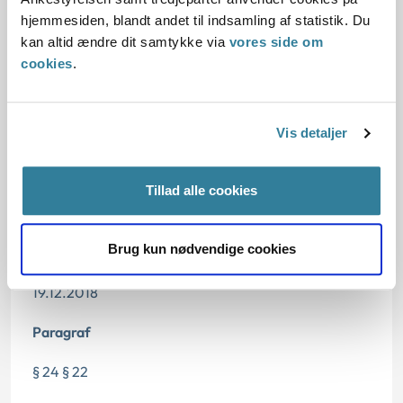
hjemmesiden, blandt andet til indsamling af statistik. Du
Den konkrete afgørelse
kan altid ændre dit samtykke via
vores side om
cookies
.
Begrundelse for afgørelsen
Vis detaljer
Dato for underskrift
Tillad alle cookies
18.12.2018
Brug kun nødvendige cookies
Offentliggørelsesdato
19.12.2018
Paragraf
§ 24 § 22