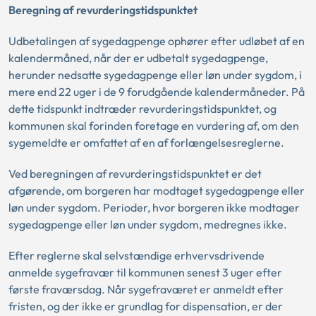
Beregning af revurderingstidspunktet
Udbetalingen af sygedagpenge ophører efter udløbet af en
kalendermåned, når der er udbetalt sygedagpenge,
herunder nedsatte sygedagpenge eller løn under sygdom, i
mere end 22 uger i de 9 forudgående kalendermåneder. På
dette tidspunkt indtræder revurderingstidspunktet, og
kommunen skal forinden foretage en vurdering af, om den
sygemeldte er omfattet af en af forlængelsesreglerne.
Ved beregningen af revurderingstidspunktet er det
afgørende, om borgeren har modtaget sygedagpenge eller
løn under sygdom. Perioder, hvor borgeren ikke modtager
sygedagpenge eller løn under sygdom, medregnes ikke.
Efter reglerne skal selvstændige erhvervsdrivende
anmelde sygefravær til kommunen senest 3 uger efter
første fraværsdag. Når sygefraværet er anmeldt efter
fristen, og der ikke er grundlag for dispensation, er der