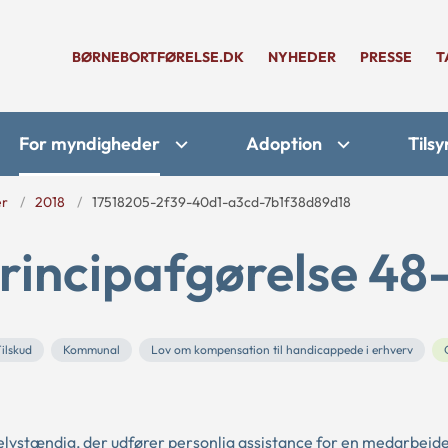
BØRNEBORTFØRELSE.DK
NYHEDER
PRESSE
T
For myndigheder
Adoption
Tilsy
er
2018
17518205-2f39-40d1-a3cd-7b1f38d89d18
rincipafgørelse 48
ilskud
Kommunal
Lov om kompensation til handicappede i erhverv
 selvstændig, der udfører personlig assistance for en medarbejde