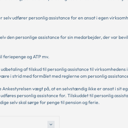
 selv udfører personlig assistance for en ansat i egen virksom
elv den personlige assistance for sin medarbejder, der var bevi
til feriepenge og ATP mv.
dbetaling af tilskud til personlig assistance til virksomhedens
 være i strid med formålet med reglerne om personlig assistanc
 Ankestyrelsen vægt på, at en selvstændig ikke er ansat i sit eg
udføres personlig assistance for. Tilskuddet til personlig assis
e selv skal sørge for penge til pension og ferie.