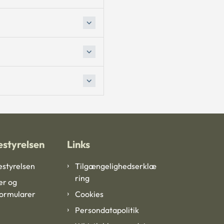
styrelsen
Links
styrelsen
Tilgængelighedserklæ
ring
er og
formularer
Cookies
Persondatapolitik