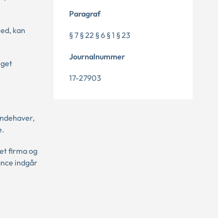
Paragraf
hed, kan
§ 7 § 22 § 6 § 1 § 23
Journalnummer
lget
17-27903
 indehaver,
e.
et firma og
tance indgår