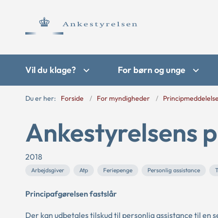
Vil du klage?
For børn og unge
Du er her:
Forside
For myndigheder
Principmeddelels
Ankestyrelsens p
2018
Arbejdsgiver
Atp
Feriepenge
Personlig assistance
T
Principafgørelsen fastslår
Der kan udbetales tilskud til personlig assistance til en