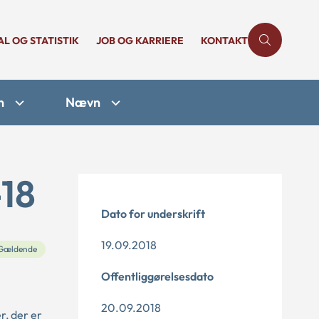
AL OG STATISTIK
JOB OG KARRIERE
KONTAKT
n
Nævn
-18
Dato for underskrift
19.09.2018
Gældende
Offentliggørelsesdato
20.09.2018
r, der er