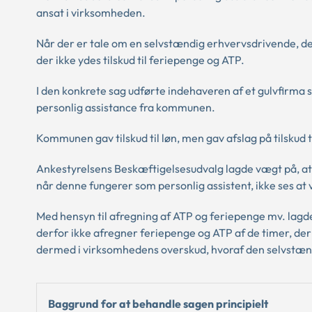
ansat i virksomheden.
Når der er tale om en selvstændig erhvervsdrivende, der
der ikke ydes tilskud til feriepenge og ATP.
I den konkrete sag udførte indehaveren af et gulvfirma s
personlig assistance fra kommunen.
Kommunen gav tilskud til løn, men gav afslag på tilskud 
Ankestyrelsens Beskæftigelsesudvalg lagde vægt på, at u
når denne fungerer som personlig assistent, ikke ses at
Med hensyn til afregning af ATP og feriepenge mv. lagde
derfor ikke afregner feriepenge og ATP af de timer, der 
dermed i virksomhedens overskud, hvoraf den selvstændig
Baggrund for at behandle sagen principielt