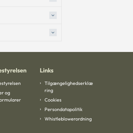
styrelsen
Links
styrelsen
Tilgængelighedserklæ
ring
er og
formularer
Cookies
Persondatapolitik
Whistleblowerordning