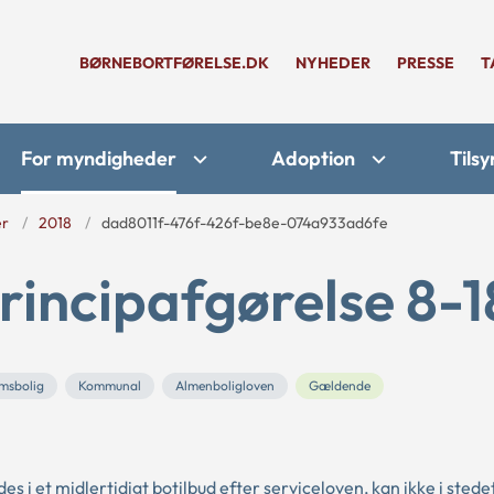
BØRNEBORTFØRELSE.DK
NYHEDER
PRESSE
T
For myndigheder
Adoption
Tilsy
er
2018
dad8011f-476f-426f-be8e-074a933ad6fe
rincipafgørelse 8-1
msbolig
Kommunal
Almenboligloven
Gældende
es i et midlertidigt botilbud efter serviceloven, kan ikke i stedet