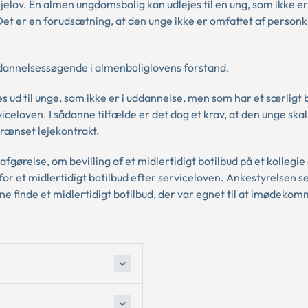
jelov. En almen ungdomsbolig kan udlejes til en ung, som ikke e
Det er en forudsætning, at den unge ikke er omfattet af person
uddannelsessøgende i almenboliglovens forstand.
s ud til unge, som ikke er i uddannelse, men som har et særligt 
viceloven. I sådanne tilfælde er det dog et krav, at den unge ska
rænset lejekontrakt.
relse, om bevilling af et midlertidigt botilbud på et kollegie
or et midlertidigt botilbud efter serviceloven. Ankestyrelsen s
 finde et midlertidigt botilbud, der var egnet til at imødeko