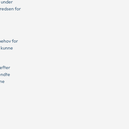
r under
kredsen for
behov for
l kunne
 efter
endte
mme