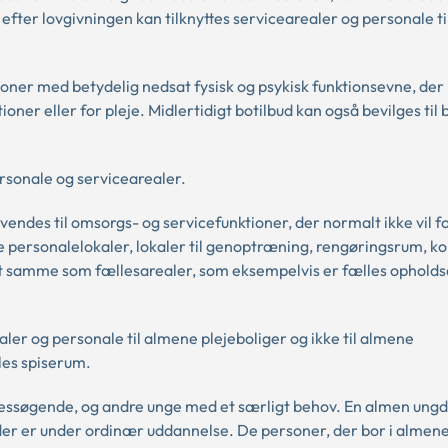
efter lovgivningen kan tilknyttes servicearealer og personale ti
rsoner med betydelig nedsat fysisk og psykisk funktionsevne, der
oner eller for pleje. Midlertidigt botilbud kan også bevilges til
personale og servicearealer.
endes til omsorgs- og servicefunktioner, der normalt ikke vil fo
personalelokaler, lokaler til genoptræning, rengøringsrum, kon
det samme som fællesarealer, som eksempelvis er fælles opholds
aler og personale til almene plejeboliger og ikke til almene
les spiserum.
sessøgende, og andre unge med et særligt behov. En almen ung
 der er under ordinær uddannelse. De personer, der bor i almen