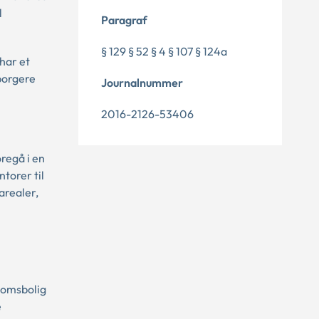
l
Paragraf
§ 129 § 52 § 4 § 107 § 124a
 har et
 borgere
Journalnummer
2016-2126-53406
regå i en
torer til
arealer,
domsbolig
e