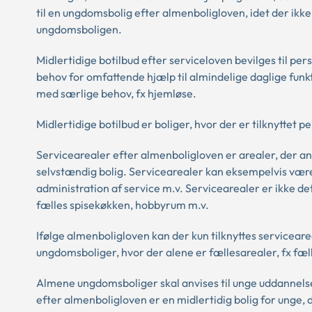
til en ungdomsbolig efter almenboligloven, idet der ikke 
ungdomsboligen.
Midlertidige botilbud efter serviceloven bevilges til pe
behov for omfattende hjælp til almindelige daglige funkti
med særlige behov, fx hjemløse.
Midlertidige botilbud er boliger, hvor der er tilknyttet 
Servicearealer efter almenboligloven er arealer, der anv
selvstændig bolig. Servicearealer kan eksempelvis være 
administration af service m.v. Servicearealer er ikke 
fælles spisekøkken, hobbyrum m.v.
Ifølge almenboligloven kan der kun tilknyttes serviceare
ungdomsboliger, hvor der alene er fællesarealer, fx fæl
Almene ungdomsboliger skal anvises til unge uddannel
efter almenboligloven er en midlertidig bolig for unge,