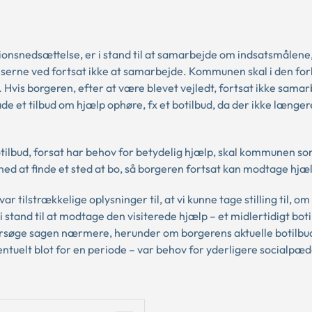
tionsnedsættelse, er i stand til at samarbejde om indsatsmålene
erne ved fortsat ikke at samarbejde. Kommunen skal i den for
en. Hvis borgeren, efter at være blevet vejledt, fortsat ikke sam
ade et tilbud om hjælp ophøre, fx et botilbud, da der ikke længe
tilbud, forsat har behov for betydelig hjælp, skal kommunen so
med at finde et sted at bo, så borgeren fortsat kan modtage hjæ
r tilstrækkelige oplysninger til, at vi kunne tage stilling til, om
 stand til at modtage den visiterede hjælp – et midlertidigt bot
rsøge sagen nærmere, herunder om borgerens aktuelle botilbu
ntuelt blot for en periode – var behov for yderligere socialpæ