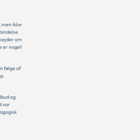
, men ikke
bindelse
arbejder om
re er noget
m følge af
lp.
ilbud og
d var
dagogisk