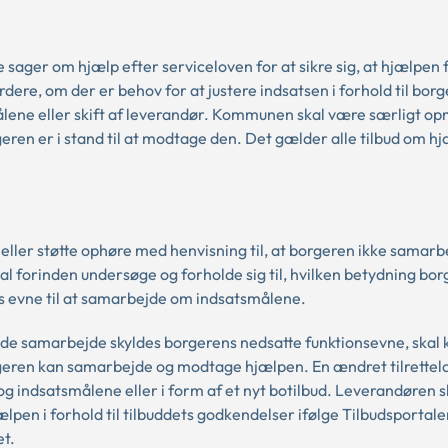
 sager om hjælp efter serviceloven for at sikre sig, at hjælpen 
dere, om der er behov for at justere indsatsen i forhold til bor
målene eller skift af leverandør. Kommunen skal være særligt
eren er i stand til at modtage den. Det gælder alle tilbud om hj
eller støtte ophøre med henvisning til, at borgeren ikke samar
 forinden undersøge og forholde sig til, hvilken betydning bo
des evne til at samarbejde om indsatsmålene.
de samarbejde skyldes borgerens nedsatte funktionsevne, ska
rgeren kan samarbejde og modtage hjælpen. En ændret tilrettel
og indsatsmålene eller i form af et nyt botilbud. Leverandøren s
n i forhold til tilbuddets godkendelser ifølge Tilbudsportalen
et.