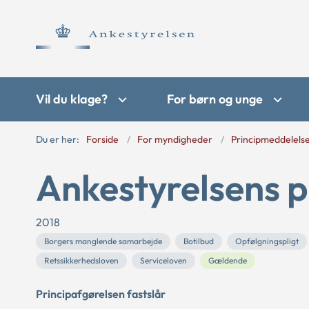
Vil du klage?
For børn og unge
Du er her:
Forside
For myndigheder
Principmeddelels
Ankestyrelsens p
2018
Borgers manglende samarbejde
Botilbud
Opfølgningspligt
Retssikkerhedsloven
Serviceloven
Gældende
Principafgørelsen fastslår