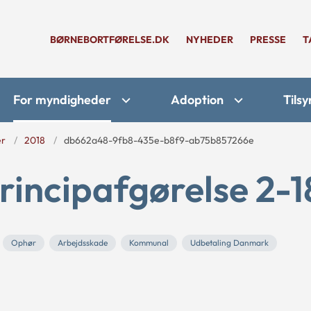
BØRNEBORTFØRELSE.DK
NYHEDER
PRESSE
T
For myndigheder
Adoption
Tilsy
er
2018
db662a48-9fb8-435e-b8f9-ab75b857266e
rincipafgørelse 2-1
Ophør
Arbejdsskade
Kommunal
Udbetaling Danmark