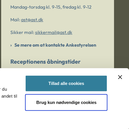
Mandag-torsdag kl. 9-15, fredag kl. 9-12
Mail:
ast@ast.dk
Sikker mail:
sikkermail@ast.dk
Se mere om at kontakte Ankestyrelsen
Receptionens åbningstider
Mandag-torsdag kl. 9-15, fredag kl. 9-13
Tillad alle cookies
r du
Er du bekymret for et barn/en ung?
andet til
Brug kun nødvendige cookies