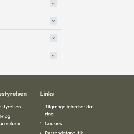
styrelsen
Links
styrelsen
Tilgængelighedserklæ
ring
er og
formularer
Cookies
Persondatapolitik