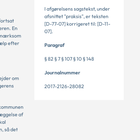
I afgørelsens sagstekst, under
afsnittet "praksis", er teksten
fortsat
[D-77-07] korrigeret til: [D-11-
geren. En
07].
 opmærksom
ælp efter
Paragraf
§ 82 § 7 § 107 § 10 § 148
Journalnummer
bejder om
rgerens
2017-2126-28082
l kommunen
æggelse af
kal
, så det