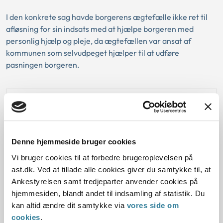
I den konkrete sag havde borgerens ægtefælle ikke ret til
afløsning for sin indsats med at hjælpe borgeren med
personlig hjælp og pleje, da ægtefællen var ansat af
kommunen som selvudpeget hjælper til at udføre
pasningen borgeren.
Baggrund for at behandle sagen principielt
Reglerne
Denne hjemmeside bruger cookies
Vi bruger cookies til at forbedre brugeroplevelsen på
Den konkrete afgørelse
ast.dk. Ved at tillade alle cookies giver du samtykke til, at
Ankestyrelsen samt tredjeparter anvender cookies på
hjemmesiden, blandt andet til indsamling af statistik. Du
kan altid ændre dit samtykke via
vores side om
Dato for underskrift
cookies
.