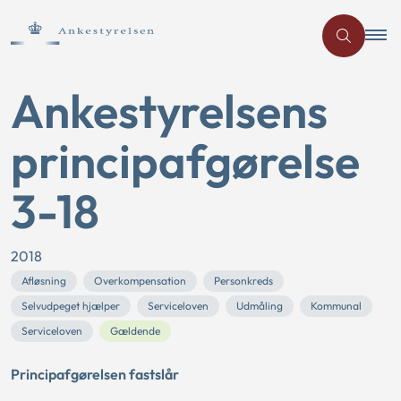
Ankestyrelsens
principafgørelse
3-18
2018
Afløsning
Overkompensation
Personkreds
Selvudpeget hjælper
Serviceloven
Udmåling
Kommunal
Serviceloven
Gældende
Principafgørelsen fastslår