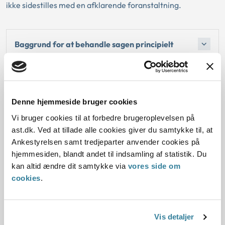
ikke sidestilles med en afklarende foranstaltning.
Baggrund for at behandle sagen principielt
Reglerne
Den konkrete afgørelse
Denne hjemmeside bruger cookies
Vi bruger cookies til at forbedre brugeroplevelsen på
ast.dk. Ved at tillade alle cookies giver du samtykke til, at
Ankestyrelsen samt tredjeparter anvender cookies på
hjemmesiden, blandt andet til indsamling af statistik. Du
Dato for underskrift
kan altid ændre dit samtykke via
vores side om
cookies
.
26.04.2018
Offentliggørelsesdato
Vis detaljer
27.04.2018