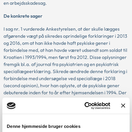
en arbejdsskadesag.
De konkrete sager
I sag nr. 1 vurderede Ankestyrelsen, at der skulle lægges
afgørende vægt på sikredes oprindelige forklaringer i 2013
og 2016, om at han ikke havde haft psykiske gener i
forbindelse med, at han havde været udsendt som soldat til
Kroatien i 1993/1994, men først fra 2012. Disse oplysninger
fremgik bl.a. af journal fra psykiatrien og en psykiatrisk
speciallægeerklæring. Sikrede ændrede denne forklaring i
forbindelse med undersøgelse ved speciallæge i 2018
(second opinion), hvor han oplyste, at de psykiske gener
debuterede inden for to år efter hjemsendelsen i 1994. Der
var hverken lægelige eller øvrige oplysninger, som støttede
op om denne forklaring. Ankestyrelsen vurderede, at der
var tale om en ændret forklaring om debut og
sygdomsudvikling, som var i modstrid med de tidligere
Denne hjemmeside bruger cookies
forklaringer og derfor ikke kunne indeholdes i de tidligere