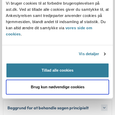
forklaringer ved undersøgelserne i 2013 og 2016.
Vi bruger cookies til at forbedre brugeroplevelsen på
ast.dk. Ved at tillade alle cookies giver du samtykke til, at
I sag nr. 2 vurderede Ankestyrelsen, at der måtte lægges
Ankestyrelsen samt tredjeparter anvender cookies på
mest vægt på de oprindelige beskrivelser af
hjemmesiden, blandt andet til indsamling af statistik. Du
hændelsesforløbet og fandt derfor ikke, at tilfældet kunne
kan altid ændre dit samtykke via
vores side om
anerkendes som en arbejdsskade. Sikrede havde
cookies
.
oprindeligt oplyst i et spørgeskema til forsikringsselskabet,
at hun i forbindelse med løft af en barnevognskasse sank
sammen med et voldsomt smæld i ryggen. I forbindelse
Vis detaljer
med Sikringsstyrelsens behandling af sagen, oplyste
sikrede efterfølgende, at hun også var gledet. Der var ikke
beskrevet et ulykkestilfælde i anmeldelsen, i
Tillad alle cookies
spørgeskemabesvarelsen eller i klagen. Ankestyrelsen
vurderede, at sikrede ændrede sin forklaring, da hun
Brug kun nødvendige cookies
efterfølgende oplyste, at hun gled.
Baggrund for at behandle sagen principielt