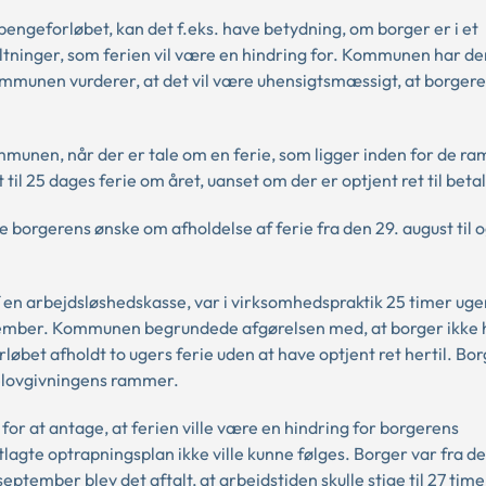
engeforløbet, kan det f.eks. have betydning, om borger er i et
altninger, som ferien vil være en hindring for. Kommunen har de
kommunen vurderer, at det vil være uhensigtsmæssigt, at borger
mmunen, når der er tale om en ferie, som ligger inden for de r
til 25 dages ferie om året, uanset om der er optjent ret til betal
borgerens ønske om afholdelse af ferie fra den 29. august til 
en arbejdsløshedskasse, var i virksomhedspraktik 25 timer uge
 december. Kommunen begrundede afgørelsen med, at borger ikke
orløbet afholdt to ugers ferie uden at have optjent ret hertil. Bo
ielovgivningens rammer.
for at antage, at ferien ville være en hindring for borgerens
agte optrapningsplan ikke ville kunne følges. Borger var fra den 
eptember blev det aftalt, at arbejdstiden skulle stige til 27 time