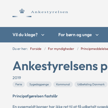
Vil du klage?
For børn og unge
Du er her:
Forside
For myndigheder
Principmeddelels
Ankestyrelsens p
2019
Ferie
Sygedagpenge
Kommunal
Udbetaling Danmark
Principafgørelsen fastslår
En sygemeldt borger har ikke ret til at få udbetalt syge