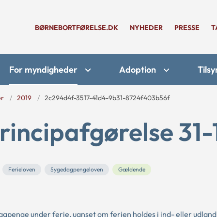
BØRNEBORTFØRELSE.DK
NYHEDER
PRESSE
T
For myndigheder
Adoption
Tilsy
er
2019
2c294d4f-3517-41d4-9b31-8724f403b56f
rincipafgørelse 31-
Ferieloven
Sygedagpengeloven
Gældende
dagpenge under ferie, uanset om ferien holdes i ind- eller udland