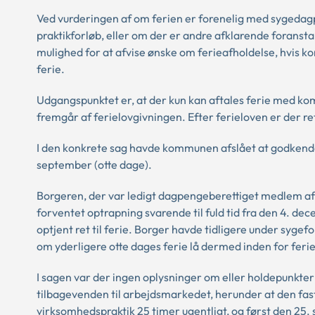
Ved vurderingen af om ferien er forenelig med sygedagp
praktikforløb, eller om der er andre afklarende foranst
mulighed for at afvise ønske om ferieafholdelse, hvis 
ferie.
Udgangspunktet er, at der kun kan aftales ferie med ko
fremgår af ferielovgivningen. Efter ferieloven er der ret 
I den konkrete sag havde kommunen afslået at godkende 
september (otte dage).
Borgeren, der var ledigt dagpengeberettiget medlem af 
forventet optrapning svarende til fuld tid fra den 4.
optjent ret til ferie. Borger havde tidligere under sygef
om yderligere otte dages ferie lå dermed inden for fer
I sagen var der ingen oplysninger om eller holdepunkter 
tilbagevenden til arbejdsmarkedet, herunder at den fastl
virksomhedspraktik 25 timer ugentligt, og først den 25. s