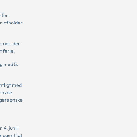
rfor
en afholder
ammer, der
t ferie.
og med 5.
ntligt med
 havde
rgers ønske
4. juni i
r ugentligt