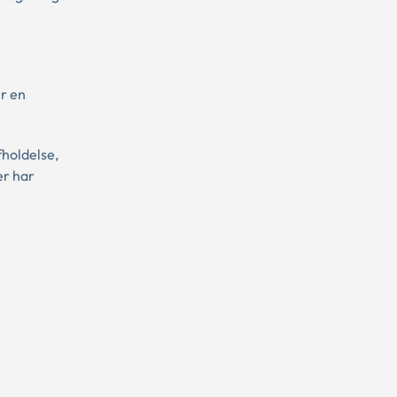
er en
fholdelse,
er har