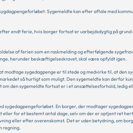
r sygdagpengeforløbet. Sygemeldte kan efter aftale med komm
er endt ferie, hvis borger fortsat er uarbejdsdygtig på grund
holdelse af ferien som en raskmelding og efterfølgende sygefr
nge, herunder beskæftigelseskravet, skal være opfyldt igen.
t modtage sygedagpenge er til stede og medvirke til, at den 
smarkedet så hurtigt som muligt. Den sygemeldte kan derfor kun
om den sygemeldte fortsat er i et ansættelsesforhold, ledig el
g med sygedagpengeforløbet. En borger, der modtager sygedagpe
 eller for et bestemt antal dage, selv om der er optjent ret hert
vning eller efter overenskomst. Det er uden betydning, om borg
en regning.