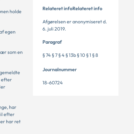
Relateret infoRelateret info
unen holde
Afgørelsen er anonymiseret d.
6. juli 2019.
 af egen
Paragraf
avær som en
§ 74 § 7 § 4 § 13b § 10 § 1 § 8
Journalnummer
sygemeldte
 efter
18-60724
ler
nge, har
il efter
er har ret