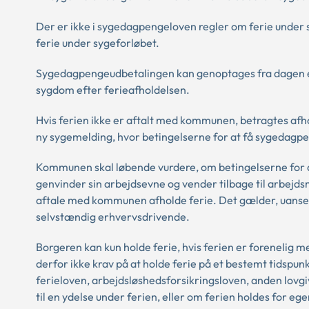
Der er ikke i sygedagpengeloven regler om ferie unde
ferie under sygeforløbet.
Sygedagpengeudbetalingen kan genoptages fra dagen eft
sygdom efter ferieafholdelsen.
Hvis ferien ikke er aftalt med kommunen, betragtes af
ny sygemelding, hvor betingelserne for at få sygedagpe
Kommunen skal løbende vurdere, om betingelserne for a
genvinder sin arbejdsevne og vender tilbage til arbejd
aftale med kommunen afholde ferie. Det gælder, uanset 
selvstændig erhvervsdrivende.
Borgeren kan kun holde ferie, hvis ferien er foreneli
derfor ikke krav på at holde ferie på et bestemt tidspunkt
ferieloven, arbejdsløshedsforsikringsloven, anden lovgi
til en ydelse under ferien, eller om ferien holdes for eg