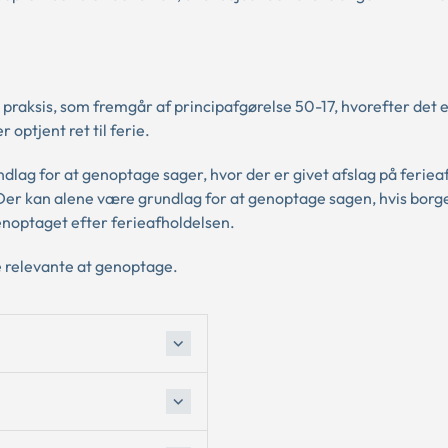
praksis, som fremgår af principafgørelse 50-17, hvorefter det 
 optjent ret til ferie.
ag for at genoptage sager, hvor der er givet afslag på feriea
ie. Der kan alene være grundlag for at genoptage sagen, hvis borg
enoptaget efter ferieafholdelsen.
e relevante at genoptage.