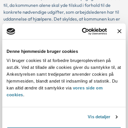
til, da kommunen alene skal yde tilskud i forhold til de
konkrete nødvendige udgifter, som arbejdslederen har til
uddannelse af hjælpere. Det skyldes, at kommunen kun er
forpligtet til at følge den del af overenskomsten, som kan
sikre rekruttering og fastholdelse af personale i den
konkrete ordning.
Denne hjemmeside bruger cookies
I den konkrete sag vurderede Ankestyrelsen, at borgeren
ikke havde dokumenteret yderligere nødvendige
Vi bruger cookies til at forbedre brugeroplevelsen på
omkostninger til løn til sine hjælpere, når disse med kort
ast.dk. Ved at tillade alle cookies giver du samtykke til, at
varsel tilkaldes som vikarer. Kommunen havde bevilget
Ankestyrelsen samt tredjeparter anvender cookies på
støtte til ansættelse af hjælpere med akut varsel ud fra den
hjemmesiden, blandt andet til indsamling af statistik. Du
overenskomst, som kommunen anvendte i forhold til
kan altid ændre dit samtykke via
vores side om
kommunens egne ansatte. Ankestyrelsen vurderede, at
cookies
.
borgeren var kompenseret med det af kommunen udmålte.
Vis detaljer
Baggrund for at behandle sagen principielt