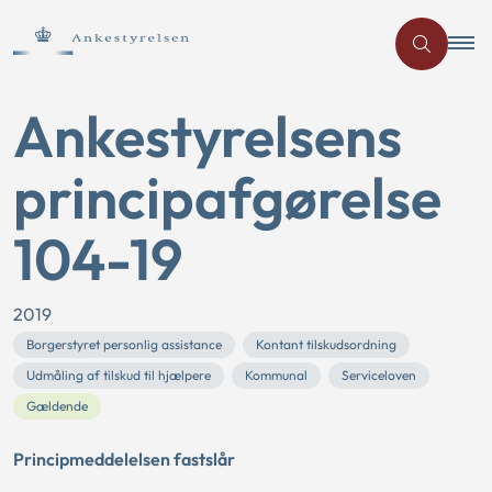
Ankestyrelsens
principafgørelse
104-19
2019
Borgerstyret personlig assistance
Kontant tilskudsordning
Udmåling af tilskud til hjælpere
Kommunal
Serviceloven
Gældende
Principmeddelelsen fastslår