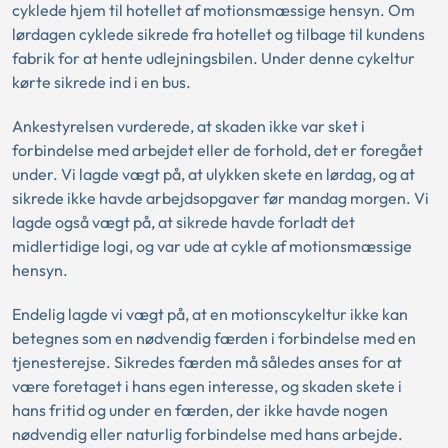
cyklede hjem til hotellet af motionsmæssige hensyn. Om
lørdagen cyklede sikrede fra hotellet og tilbage til kundens
fabrik for at hente udlejningsbilen. Under denne cykeltur
kørte sikrede ind i en bus.
Ankestyrelsen vurderede, at skaden ikke var sket i
forbindelse med arbejdet eller de forhold, det er foregået
under. Vi lagde vægt på, at ulykken skete en lørdag, og at
sikrede ikke havde arbejdsopgaver før mandag morgen. Vi
lagde også vægt på, at sikrede havde forladt det
midlertidige logi, og var ude at cykle af motionsmæssige
hensyn.
Endelig lagde vi vægt på, at en motionscykeltur ikke kan
betegnes som en nødvendig færden i forbindelse med en
tjenesterejse. Sikredes færden må således anses for at
være foretaget i hans egen interesse, og skaden skete i
hans fritid og under en færden, der ikke havde nogen
nødvendig eller naturlig forbindelse med hans arbejde.