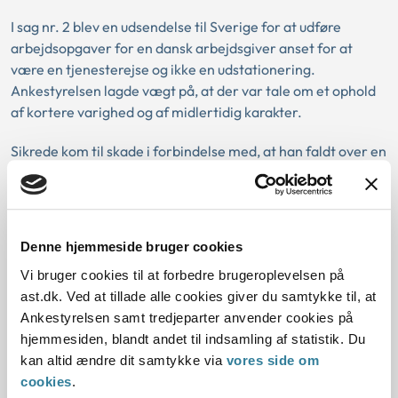
I sag nr. 2 blev en udsendelse til Sverige for at udføre
arbejdsopgaver for en dansk arbejdsgiver anset for at
være en tjenesterejse og ikke en udstationering.
Ankestyrelsen lagde vægt på, at der var tale om et ophold
af kortere varighed og af midlertidig karakter.
Sikrede kom til skade i forbindelse med, at han faldt over en
cementfod ved parkeringsanlægget på hotellet. Vi
vurderede, at skaden var en følge af arbejdet eller de
forhold, det var foregået under. Vi lagde vægt på, at
sikrede var på tjenesterejse, og at hændelsen skete ved
Denne hjemmeside bruger cookies
nødvendig færden på det midlertidige logi, hvor sikrede var
Vi bruger cookies til at forbedre brugeroplevelsen på
indkvarteret i forbindelse med tjenesterejsen.
ast.dk. Ved at tillade alle cookies giver du samtykke til, at
Ankestyrelsen samt tredjeparter anvender cookies på
hjemmesiden, blandt andet til indsamling af statistik. Du
Baggrund for at behandle sagen principielt
kan altid ændre dit samtykke via
vores side om
cookies
.