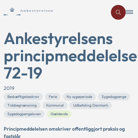
Ankestyrelsens
principmeddelelse
72-19
2019
Beskæftigelseskrav
Ferie
Ny sygeperiode
Sygedagpenge
Tidsbegrænsning
Kommunal
Udbetaling Danmark
Sygedagpengeloven
Gældende
Principmeddelelsen omskriver offentliggjort praksis og
fastslår