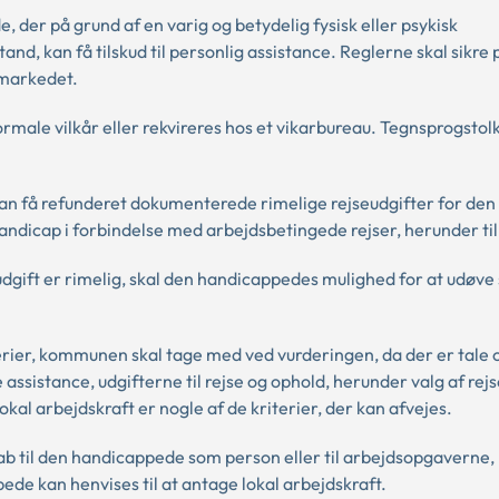
der på grund af en varig og betydelig fysisk eller psykisk
and, kan få tilskud til personlig assistance. Reglerne skal sikre
smarkedet.
male vilkår eller rekvireres hos et vikarbureau. Tegnsprogstol
an få refunderet dokumenterede rimelige rejseudgifter for den
andicap i forbindelse med arbejdsbetingede rejser, herunder til
gift er rimelig, skal den handicappedes mulighed for at udøve 
terier, kommunen skal tage med ved vurderingen, da der er tale
assistance, udgifterne til rejse og ophold, herunder valg af re
kal arbejdskraft er nogle af de kriterier, der kan afvejes.
b til den handicappede som person eller til arbejdsopgaverne,
ede kan henvises til at antage lokal arbejdskraft.