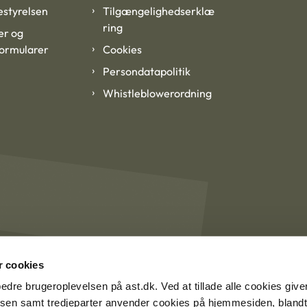
styrelsen
Tilgængelighedserklæ
ring
er og
formularer
Cookies
Persondatapolitik
Whistleblowerordning
 cookies
rbedre brugeroplevelsen på ast.dk. Ved at tillade alle cookies give
lsen samt tredjeparter anvender cookies på hjemmesiden, blandt 