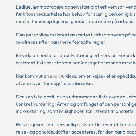
Ledige, lønmodtagere og selvstændigt erhvervsdrivende, 
funktionsnedsættelse har behov for særlig personlig bist
med et handicap lige muligheder med andre på arbejd
Den personlige assistent ansættes i virksomheden på nor
rekvireres efter nærmere fastsatte regler.
En virksomhed eller en selvstændig erhvervsdrivende k
assistent, hvis assistenten har ledsaget personen med h
Når kommunen skal vurdere, om en rejse- eller opholdsud
afvejes over for udgiftens størrelse.
Der kan ikke opstilles en udtømmende liste over de kri
konkret vurdering. Arten og omfanget af den personlige 
indkvartering, samt muligheden for i stedet at ansætte lo
Hvis opgaven som personlig assistent kræver et kendska
rejse- og opholdsudgifter accepteres, før den handicapp