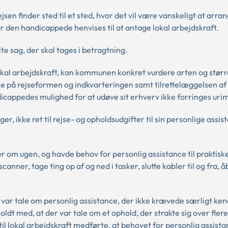
jsen finder sted til et sted, hvor det vil være vanskeligt at arra
r den handicappede henvises til at antage lokal arbejdskraft.
e sag, der skal tages i betragtning.
okal arbejdskraft, kan kommunen konkret vurdere arten og størr
se på rejseformen og indkvarteringen samt tilrettelæggelsen af
ndicappedes mulighed for at udøve sit erhverv ikke forringes urim
, ikke ret til rejse- og opholdsudgifter til sin personlige assiste
r om ugen, og havde behov for personlig assistance til praktisk
ner, tage ting op af og ned i tasker, slutte kabler til og fra, 
var tale om personlig assistance, der ikke krævede særligt kend
t med, at der var tale om et ophold, der strakte sig over fler
il lokal arbejdskraft medførte, at behovet for personlig assist