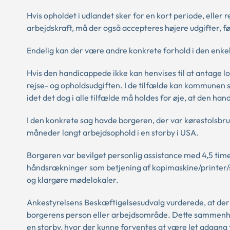
Hvis opholdet i udlandet sker for en kort periode, eller re
arbejdskraft, må der også accepteres højere udgifter, fø
Endelig kan der være andre konkrete forhold i den enkelt
Hvis den handicappede ikke kan henvises til at antage l
rejse- og opholdsudgiften. I de tilfælde kan kommunen 
idet det dog i alle tilfælde må holdes for øje, at den ha
I den konkrete sag havde borgeren, der var kørestolsbruger
måneder langt arbejdsophold i en storby i USA.
Borgeren var bevilget personlig assistance med 4,5 time
håndsrækninger som betjening af kopimaskine/printer/scan
og klargøre mødelokaler.
Ankestyrelsens Beskæftigelsesudvalg vurderede, at der 
borgerens person eller arbejdsområde. Dette sammenhold
en storby, hvor der kunne forventes at være let adgang t