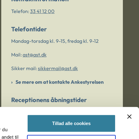
Telefon:
33 41 12 00
Telefontider
Mandag-torsdag kl. 9-15, fredag kl. 9-12
Mail:
ast@ast.dk
Sikker mail:
sikkermail@ast.dk
Se mere om at kontakte Ankestyrelsen
Receptionens åbningstider
Mandag-torsdag kl. 9-15, fredag kl. 9-13
Tillad alle cookies
r du
Er du bekymret for et barn/en ung?
andet til