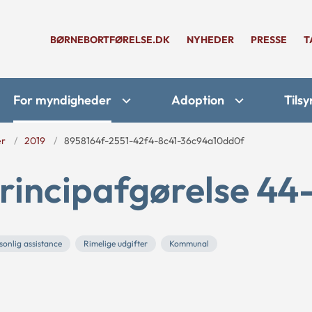
BØRNEBORTFØRELSE.DK
NYHEDER
PRESSE
T
For myndigheder
Adoption
Tilsy
er
2019
8958164f-2551-42f4-8c41-36c94a10dd0f
rincipafgørelse 44
sonlig assistance
Rimelige udgifter
Kommunal