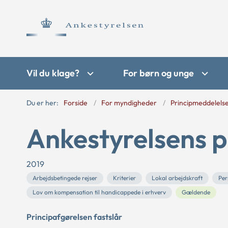
Vil du klage?
For børn og unge
Du er her:
Forside
For myndigheder
Principmeddelels
Ankestyrelsens p
2019
Arbejdsbetingede rejser
Kriterier
Lokal arbejdskraft
Per
Lov om kompensation til handicappede i erhverv
Gældende
Principafgørelsen fastslår