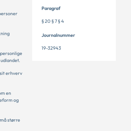
Paragraf
 personer
§ 20 § 7 § 4
kning
Journalnummer
19-32943
 personlige
 udlandet.
sit erhverv
 om en
jseform og
 må større