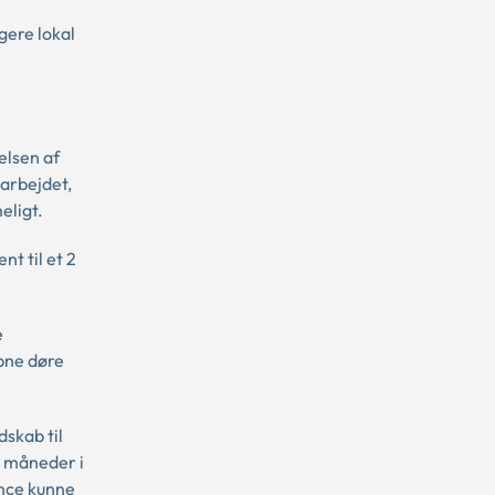
ngere lokal
elsen af
 arbejdet,
eligt.
nt til et 2
e
åbne døre
skab til
e måneder i
ance kunne