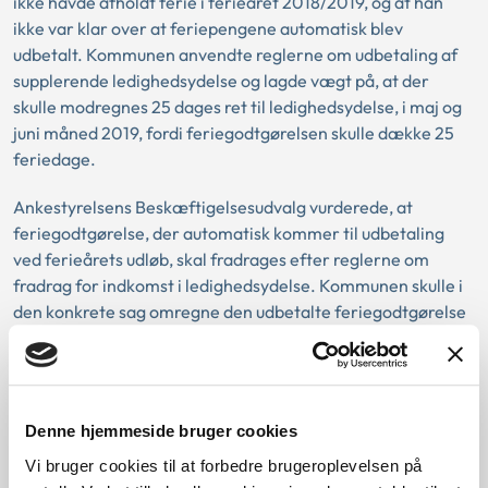
ikke havde afholdt ferie i ferieåret 2018/2019, og at han
ikke var klar over at feriepengene automatisk blev
udbetalt. Kommunen anvendte reglerne om udbetaling af
supplerende ledighedsydelse og lagde vægt på, at der
skulle modregnes 25 dages ret til ledighedsydelse, i maj og
juni måned 2019, fordi feriegodtgørelsen skulle dække 25
feriedage.
Ankestyrelsens Beskæftigelsesudvalg vurderede, at
feriegodtgørelse, der automatisk kommer til udbetaling
ved ferieårets udløb, skal fradrages efter reglerne om
fradrag for indkomst i ledighedsydelse. Kommunen skulle i
den konkrete sag omregne den udbetalte feriegodtgørelse
til en bruttoindtægt og fradrage 30 procent af dette beløb i
borgerens ret til ledighedsydelse.
Denne hjemmeside bruger cookies
Baggrund for at behandle sagen principielt
Vi bruger cookies til at forbedre brugeroplevelsen på