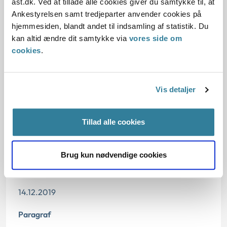
ast.dk. Ved at tillade alle cookies giver du samtykke til, at
Reglerne
Ankestyrelsen samt tredjeparter anvender cookies på
hjemmesiden, blandt andet til indsamling af statistik. Du
kan altid ændre dit samtykke via
vores side om
Den konkrete afgørelse
cookies
.
Begrundelse for afgørelsen
Vis detaljer
Tillad alle cookies
Dato for underskrift
13.12.2019
Brug kun nødvendige cookies
Offentliggørelsesdato
14.12.2019
Paragraf