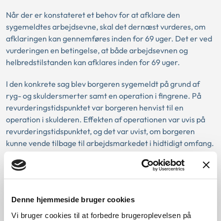
Når der er konstateret et behov for at afklare den
sygemeldtes arbejdsevne, skal det dernæst vurderes, om
afklaringen kan gennemføres inden for 69 uger. Det er ved
vurderingen en betingelse, at både arbejdsevnen og
helbredstilstanden kan afklares inden for 69 uger.
I den konkrete sag blev borgeren sygemeldt på grund af
ryg- og skuldersmerter samt en operation i fingrene. På
revurderingstidspunktet var borgeren henvist til en
operation i skulderen. Effekten af operationen var uvis på
revurderingstidspunktet, og det var uvist, om borgeren
kunne vende tilbage til arbejdsmarkedet i hidtidigt omfang.
Borgerens helbredstilstand var derfor ikke tilstrækkeligt
afklaret til, at det var muligt at vurdere, om der ville være
behov for at afklare arbejdsevnen, eller om borgeren ved
hjælp af behandling ville kunne vende tilbage til
Denne hjemmeside bruger cookies
arbejdsmarkedet i hidtidigt omfang.
Vi bruger cookies til at forbedre brugeroplevelsen på