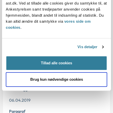
ast.dk. Ved at tillade alle cookies giver du samtykke til, at
Ankestyrelsen samt tredjeparter anvender cookies på
Baggrund for at behandle sagen principielt
hjemmesiden, blandt andet til indsamling af statistik. Du
kan altid ændre dit samtykke via
vores side om
Reglerne
cookies
.
Den konkrete afgørelse
Vis detaljer
Tillad alle cookies
Dato for underskrift
05.04.2019
Brug kun nødvendige cookies
Offentliggørelsesdato
06.04.2019
Paragraf