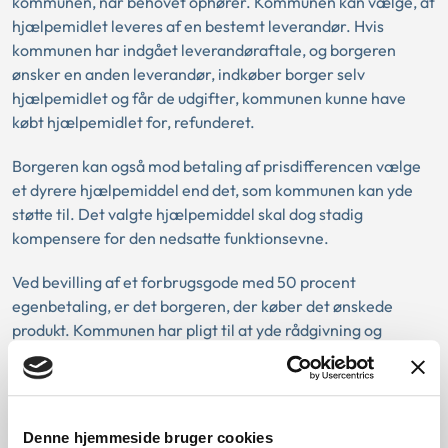
kommunen, når behovet ophører. Kommunen kan vælge, at
hjælpemidlet leveres af en bestemt leverandør. Hvis
kommunen har indgået leverandøraftale, og borgeren
ønsker en anden leverandør, indkøber borger selv
hjælpemidlet og får de udgifter, kommunen kunne have
købt hjælpemidlet for, refunderet.
Borgeren kan også mod betaling af prisdifferencen vælge
et dyrere hjælpemiddel end det, som kommunen kan yde
støtte til. Det valgte hjælpemiddel skal dog stadig
kompensere for den nedsatte funktionsevne.
Ved bevilling af et forbrugsgode med 50 procent
egenbetaling, er det borgeren, der køber det ønskede
produkt. Kommunen har pligt til at yde rådgivning og
vejlede om egnede produkter. Borgeren kan efter eget valg
købe det produkt, borgeren ønsker. Borgeren kan også
vælge at købe et dyrere produkt mod selv at betale
ekstraudgifterne. Det er en forudsætning, at leverandøren
Denne hjemmeside bruger cookies