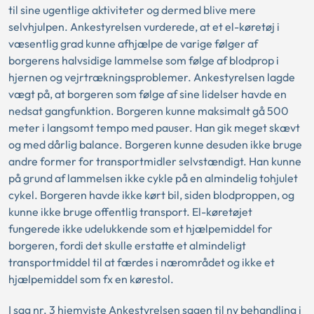
til sine ugentlige aktiviteter og dermed blive mere
selvhjulpen. Ankestyrelsen vurderede, at et el-køretøj i
væsentlig grad kunne afhjælpe de varige følger af
borgerens halvsidige lammelse som følge af blodprop i
hjernen og vejrtrækningsproblemer. Ankestyrelsen lagde
vægt på, at borgeren som følge af sine lidelser havde en
nedsat gangfunktion. Borgeren kunne maksimalt gå 500
meter i langsomt tempo med pauser. Han gik meget skævt
og med dårlig balance. Borgeren kunne desuden ikke bruge
andre former for transportmidler selvstændigt. Han kunne
på grund af lammelsen ikke cykle på en almindelig tohjulet
cykel. Borgeren havde ikke kørt bil, siden blodproppen, og
kunne ikke bruge offentlig transport. El-køretøjet
fungerede ikke udelukkende som et hjælpemiddel for
borgeren, fordi det skulle erstatte et almindeligt
transportmiddel til at færdes i nærområdet og ikke et
hjælpemiddel som fx en kørestol.
I sag nr. 3 hjemviste Ankestyrelsen sagen til ny behandling i