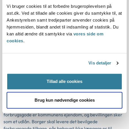
er en momsregistreret virksomhed. Borgeren får
Vi bruger cookies til at forbedre brugeroplevelsen på
ejendomsretten til produktet og skal ikke levere det tilbage
ast.dk. Ved at tillade alle cookies giver du samtykke til, at
til kommunen.
Ankestyrelsen samt tredjeparter anvender cookies på
Borgere, der bliver bevilget et forbrugsgode uden
hjemmesiden, blandt andet til indsamling af statistik. Du
egenbetaling, kan ikke selv frit vælge produktet og kan
kan altid ændre dit samtykke via
vores side om
heller ikke vælge et dyrere produkt, end det kommunen vil
cookies
.
yde støtte til.
Retten til frit valg af leverandør gælder ikke for
Vis detaljer
forbrugsgoder, men alene for hjælpemidler.
Et forbrugsgode, som udelukkende fungerer som et
Tillad alle cookies
hjælpemiddel er i sin karakter stadig et forbrugsgode og
ikke et hjælpemiddel. Det betyder, at borgere, der af
Brug kun nødvendige cookies
kommunen får hjælp til at anskaffe et forbrugsgode uden
egenbetaling, ikke frit kan vælge leverandør. Det bevilgede
forbrugsgode er kommunens ejendom, og bevillingen sker
som et udlån. Borger skal levere det bevilgede
forbrugsgode tilbage, når behovet ikke længere er til