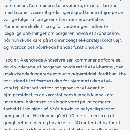
kommunen. Kommunen skulle vurdere, om et el-køretøj
med kabine i væsentlig yderligere grad kunne afhjælpe de
varige følger af borgerens funktionsnedsættelse.
Kommunen skulle til brug for vurderingen indhente
lægelige oplysninger om borgeren havde et skånebehov,
når hun skulle køre på et almindeligt el-køretøj i koldt vejr,
og hvordan det påvirkede hendes funktionsevne.
I sag nr. 4 ændrede Ankestyrelsen kommunens afgørelse,
da vi vurderede, at borgeren havde ret til et el-køretøj, der
udelukkende fungerede som et hjælpemiddel, fordi hun ikke
var i stand til at færdes uden for hjemmet uden et el-
køretøj. Alternativet for borgeren var et egentlig
hjælpemiddel, fx en kørestol, som hun selv kunne køre
udendørs. Ankestyrelsen lagde vægt på, at borgeren i
forhold til sin alder på 37 år havde en betydelig nedsat
gangfunktion. Hun kunne gå 60-70 meter med brug af
ganghjælpemidler og havde efter 30 meter behov for at
holde pause siddende i sin kørestol. Hun kunne ikke tage