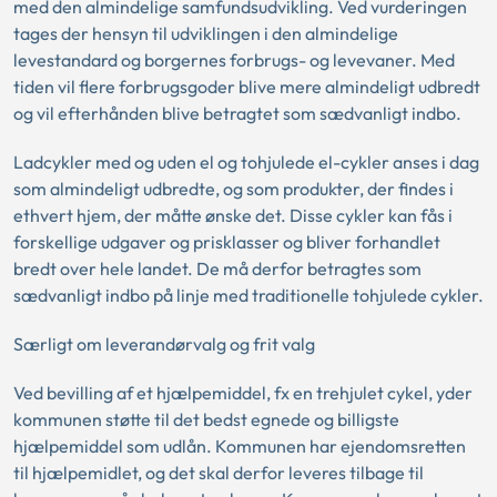
med den almindelige samfundsudvikling. Ved vurderingen
tages der hensyn til udviklingen i den almindelige
levestandard og borgernes forbrugs- og levevaner. Med
tiden vil flere forbrugsgoder blive mere almindeligt udbredt
og vil efterhånden blive betragtet som sædvanligt indbo.
Ladcykler med og uden el og tohjulede el-cykler anses i dag
som almindeligt udbredte, og som produkter, der findes i
ethvert hjem, der måtte ønske det. Disse cykler kan fås i
forskellige udgaver og prisklasser og bliver forhandlet
bredt over hele landet. De må derfor betragtes som
sædvanligt indbo på linje med traditionelle tohjulede cykler.
Særligt om leverandørvalg og frit valg
Ved bevilling af et hjælpemiddel, fx en trehjulet cykel, yder
kommunen støtte til det bedst egnede og billigste
hjælpemiddel som udlån. Kommunen har ejendomsretten
til hjælpemidlet, og det skal derfor leveres tilbage til