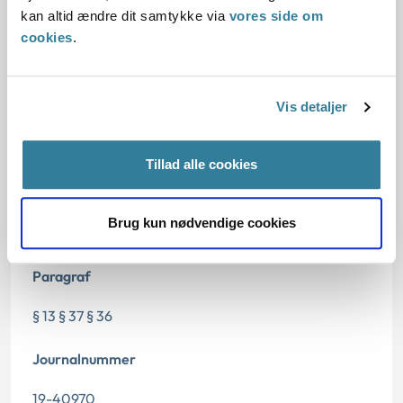
kan altid ændre dit samtykke via
vores side om
Begrundelse for afgørelsen
cookies
.
Vis detaljer
Dato for underskrift
13.12.2019
Tillad alle cookies
Offentliggørelsesdato
Brug kun nødvendige cookies
14.12.2019
Paragraf
§ 13 § 37 § 36
Journalnummer
19-40970