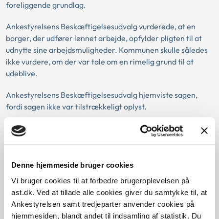
foreliggende grundlag.
Ankestyrelsens Beskæftigelsesudvalg vurderede, at en
borger, der udfører lønnet arbejde, opfylder pligten til at
udnytte sine arbejdsmuligheder. Kommunen skulle således
ikke vurdere, om der var tale om en rimelig grund til at
udeblive.
Ankestyrelsens Beskæftigelsesudvalg hjemviste sagen,
fordi sagen ikke var tilstrækkeligt oplyst.
Baggrund for at behandle sagen principielt:
Denne hjemmeside bruger cookies
Gældende regler
Vi bruger cookies til at forbedre brugeroplevelsen på
ast.dk. Ved at tillade alle cookies giver du samtykke til, at
Den konkrete afgørelse
Ankestyrelsen samt tredjeparter anvender cookies på
hjemmesiden, blandt andet til indsamling af statistik. Du