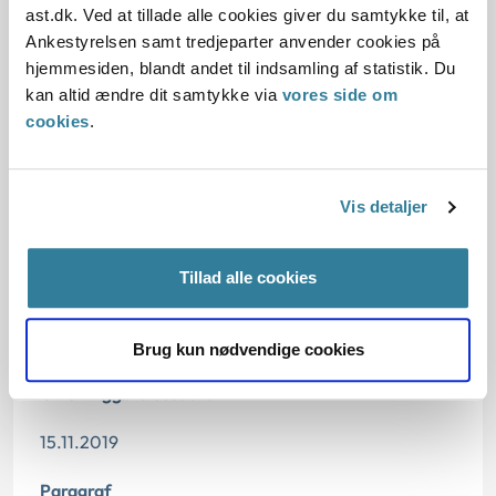
ast.dk. Ved at tillade alle cookies giver du samtykke til, at
principmeddelelse:
Ankestyrelsen samt tredjeparter anvender cookies på
hjemmesiden, blandt andet til indsamling af statistik. Du
Gældende regler
kan altid ændre dit samtykke via
vores side om
cookies
.
De konkrete afgørelser, der dannede grundlag for
de tidligere principmeddelelser
Vis detaljer
Tillad alle cookies
Dato for underskrift
14.11.2019
Brug kun nødvendige cookies
Offentliggørelsesdato
15.11.2019
Paragraf