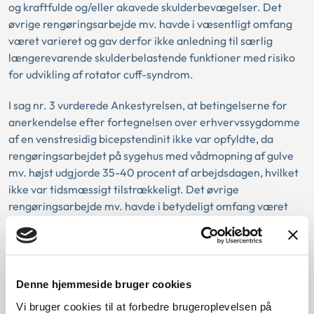
og kraftfulde og/eller akavede skulderbevægelser. Det
øvrige rengøringsarbejde mv. havde i væsentligt omfang
været varieret og gav derfor ikke anledning til særlig
længerevarende skulderbelastende funktioner med risiko
for udvikling af rotator cuff-syndrom.
I sag nr. 3 vurderede Ankestyrelsen, at betingelserne for
anerkendelse efter fortegnelsen over erhvervssygdomme
af en venstresidig bicepstendinit ikke var opfyldte, da
rengøringsarbejdet på sygehus med vådmopning af gulve
mv. højst udgjorde 35-40 procent af arbejdsdagen, hvilket
ikke var tidsmæssigt tilstrækkeligt. Det øvrige
rengøringsarbejde mv. havde i betydeligt omfang været
varieret og gav derfor ikke anledning til særlig
længerevarende skulderbelastende funktioner med risiko
for udvikling af bicepstendinit.
Denne hjemmeside bruger cookies
Vi bruger cookies til at forbedre brugeroplevelsen på
Baggrund for at offentliggøre denne