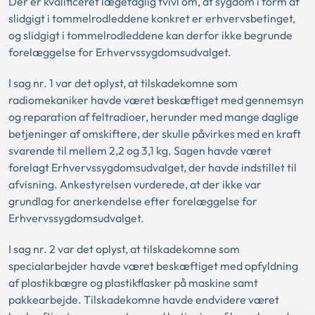
Der er kvalificeret lægefaglig tvivl om, at sygdom i form af
slidgigt i tommelrodleddene konkret er erhvervsbetinget,
og slidgigt i tommelrodleddene kan derfor ikke begrunde
forelæggelse for Erhvervssygdomsudvalget.
I sag nr. 1 var det oplyst, at tilskadekomne som
radiomekaniker havde været beskæftiget med gennemsyn
og reparation af feltradioer, herunder med mange daglige
betjeninger af omskiftere, der skulle påvirkes med en kraft
svarende til mellem 2,2 og 3,1 kg. Sagen havde været
forelagt Erhvervssygdomsudvalget, der havde indstillet til
afvisning. Ankestyrelsen vurderede, at der ikke var
grundlag for anerkendelse efter forelæggelse for
Erhvervssygdomsudvalget.
I sag nr. 2 var det oplyst, at tilskadekomne som
specialarbejder havde været beskæftiget med opfyldning
af plastikbægre og plastikflasker på maskine samt
pakkearbejde. Tilskadekomne havde endvidere været