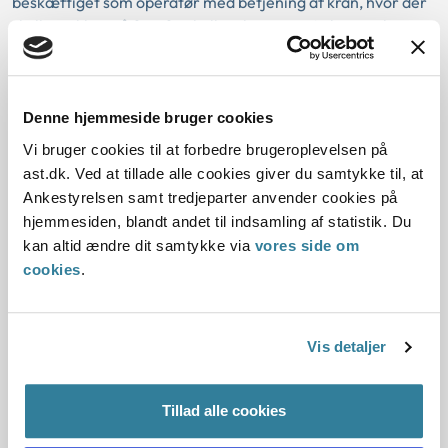
beskæftiget som operatør med betjening af kran, hvor der
skulle trykkes på fem forskellige knapper. Ankestyrelsen
vurderede, at der ikke var grundlag for at forelægge sagen
for Erhvervssygdomsudvalget.
I sag nr. 3 var det oplyst, at tilskadekomne som violinist
Denne hjemmeside bruger cookies
havde foretaget mange gentagne bevægelser i højre
Vi bruger cookies til at forbedre brugeroplevelsen på
buearm, hvoraf de fleste bevægelser blev foretaget i albue
ast.dk. Ved at tillade alle cookies giver du samtykke til, at
og håndled. Ankestyrelsen vurderede, at der ikke var
Ankestyrelsen samt tredjeparter anvender cookies på
grundlag for at forelægge sagen for
hjemmesiden, blandt andet til indsamling af statistik. Du
Erhvervssygdomsudvalget.
kan altid ændre dit samtykke via
vores side om
cookies
.
Baggrund for at offentliggøre denne
principmeddelelse:
Vis detaljer
Gældende regler
Tillad alle cookies