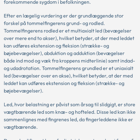
forekommende sygdom i befolkningen.
Efter en lægelig vurdering er der grundlæggende stor
forskel på tommelfingerens grund- og rodled.
Tommelfingerens rodled er et multiaxialt led (bevægelser
over mere end to akser), hvilket betyder, at der med leddet
kan udføres ekstension og fleksion (strække- og
bøjebevægelser), abduktion og adduktion (bevægelser
både ind mod og væk fra kroppens midterlinie) samt indad-
og udadrotation. Tommelfingerens grundled er et uniaxialt
led (bevægelser over en akse), hvilket betyder, at der med
leddet kan udføres ekstension og fleksion (strække- og
bøjebevægelser).
Led, hvor belastning er påvist som årsag til slidgigt, er store
vægtbærende led som knæ- og hofteled. Disse led kan ikke
sammenlignes med fingrenes led, da fingerleddene ikke er
vægtbærende.