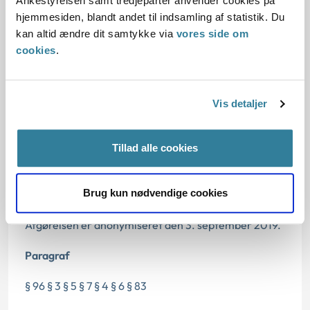
Ankestyrelsen samt tredjeparter anvender cookies på
hjemmesiden, blandt andet til indsamling af statistik. Du
kan altid ændre dit samtykke via
vores side om
cookies
.
Dato for underskrift
21.06.2019
Vis detaljer
Offentliggørelsesdato
Tillad alle cookies
22.06.2019
Brug kun nødvendige cookies
Relateret infoRelateret info
Afgørelsen er anonymiseret den 3. september 2019.
Paragraf
§ 96 § 3 § 5 § 7 § 4 § 6 § 83