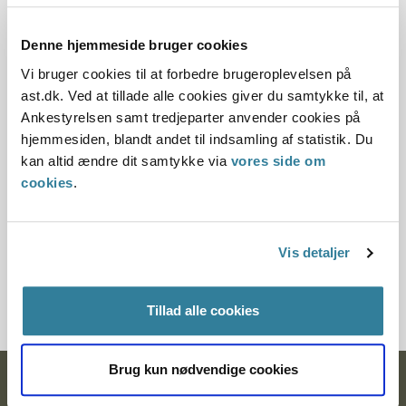
Dato for underskrift
15.11.2019
Denne hjemmeside bruger cookies
Vi bruger cookies til at forbedre brugeroplevelsen på
Offentliggørelsesdato
ast.dk. Ved at tillade alle cookies giver du samtykke til, at
Ankestyrelsen samt tredjeparter anvender cookies på
16.11.2019
hjemmesiden, blandt andet til indsamling af statistik. Du
kan altid ændre dit samtykke via
vores side om
Paragraf
cookies
.
§ 36
Journalnummer
Vis detaljer
19-30591
Tillad alle cookies
Brug kun nødvendige cookies
Ankestyrelsen