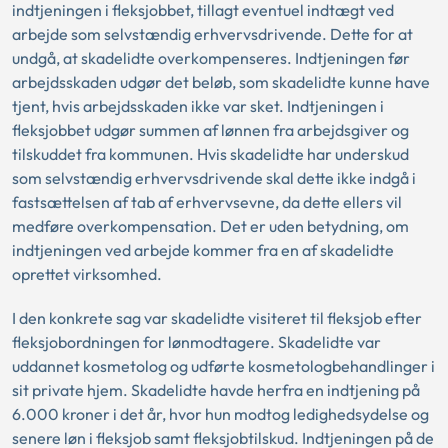
indtjeningen i fleksjobbet, tillagt eventuel indtægt ved
arbejde som selvstændig erhvervsdrivende. Dette for at
undgå, at skadelidte overkompenseres. Indtjeningen før
arbejdsskaden udgør det beløb, som skadelidte kunne have
tjent, hvis arbejdsskaden ikke var sket. Indtjeningen i
fleksjobbet udgør summen af lønnen fra arbejdsgiver og
tilskuddet fra kommunen. Hvis skadelidte har underskud
som selvstændig erhvervsdrivende skal dette ikke indgå i
fastsættelsen af tab af erhvervsevne, da dette ellers vil
medføre overkompensation. Det er uden betydning, om
indtjeningen ved arbejde kommer fra en af skadelidte
oprettet virksomhed.
I den konkrete sag var skadelidte visiteret til fleksjob efter
fleksjobordningen for lønmodtagere. Skadelidte var
uddannet kosmetolog og udførte kosmetologbehandlinger i
sit private hjem. Skadelidte havde herfra en indtjening på
6.000 kroner i det år, hvor hun modtog ledighedsydelse og
senere løn i fleksjob samt fleksjobtilskud. Indtjeningen på de