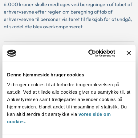
6.000 kroner skulle medtages ved beregningen af tabet af
erhvervsevne efter reglen om beregning af tab af
erhvervsevne til personer visiteret til fleksjob for at undgå,
at skadelidte blev overkompenseret.
Baggrund for at behandle sagen principielt
Reglerne
Denne hjemmeside bruger cookies
Vi bruger cookies til at forbedre brugeroplevelsen på
Den konkrete afgørelse
ast.dk. Ved at tillade alle cookies giver du samtykke til, at
Ankestyrelsen samt tredjeparter anvender cookies på
hjemmesiden, blandt andet til indsamling af statistik. Du
kan altid ændre dit samtykke via
vores side om
Dato for underskrift
cookies
.
29.03.2019