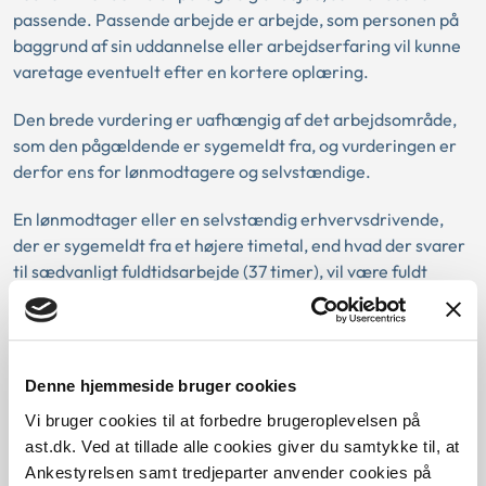
passende. Passende arbejde er arbejde, som personen på
baggrund af sin uddannelse eller arbejdserfaring vil kunne
varetage eventuelt efter en kortere oplæring.
Den brede vurdering er uafhængig af det arbejdsområde,
som den pågældende er sygemeldt fra, og vurderingen er
derfor ens for lønmodtagere og selvstændige.
En lønmodtager eller en selvstændig erhvervsdrivende,
der er sygemeldt fra et højere timetal, end hvad der svarer
til sædvanligt fuldtidsarbejde (37 timer), vil være fuldt
arbejdsdygtig efter en bred vurdering, når pågældende kan
varetage et andet passende arbejde i et omfang, der svarer
til sædvanligt fuldtidsarbejde. I den situationen foretages
vurderingen derfor ikke i forhold til det timetal, som den
Denne hjemmeside bruger cookies
pågældende er sygemeldt fra.
Vi bruger cookies til at forbedre brugeroplevelsen på
ast.dk. Ved at tillade alle cookies giver du samtykke til, at
I den konkrete sag var borgeren sygemeldt fra 50 timer om
Ankestyrelsen samt tredjeparter anvender cookies på
ugen som selvstændig landmand. Borgeren havde