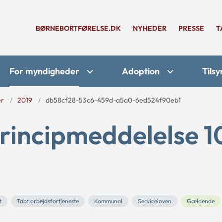
BØRNEBORTFØRELSE.DK
NYHEDER
PRESSE
T
For myndigheder
Adoption
Tilsy
er
2019
db58cf28-53c6-459d-a5a0-6ed524f90eb1
rincipmeddelelse 1
t
Tabt arbejdsfortjeneste
Kommunal
Serviceloven
Gældende