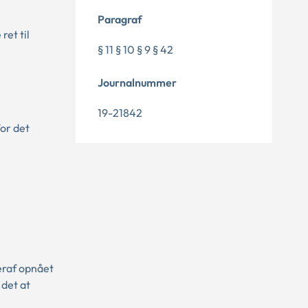
Paragraf
ret til
§ 11 § 10 § 9 § 42
Journalnummer
19-21842
or det
heraf opnået
 det at