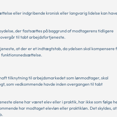
else eller indgribende kronisk eller langvarig lidelse kan have 
toydelse, der fastsættes på baggrund af modtagerens tidligere
overgår til tabt arbejdsfortjeneste.
jeneste, at der er et indtægtstab, da ydelsen skal kompensere f
s funktionsnedsættelse.
 haft tilknytning til arbejdsmarkedet som lønmodtager, skal
tægt, som vedkommende havde inden overgangen til tabt
eneste alene har været elev eller i praktik, har ikke som følge 
kommende har modtaget elevløn eller praktikløn. Det skyldes, at
b.