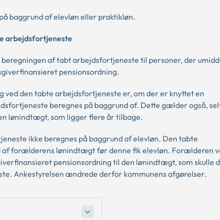
å baggrund af elevløn eller praktikløn.
te arbejdsfortjeneste
beregningen af tabt arbejdsfortjeneste til personer, der umidd
sgiverfinansieret pensionsordning.
 ved den tabte arbejdsfortjeneste er, om der er knyttet en
ejdsfortjeneste beregnes på baggrund af. Dette gælder også, s
n lønindtægt, som ligger flere år tilbage.
tjeneste ikke beregnes på baggrund af elevløn. Den tabte
d af forælderens lønindtægt før denne fik elevløn. Forælderen 
dsgiverfinansieret pensionsordning til den lønindtægt, som skulle
este. Ankestyrelsen ændrede derfor kommunens afgørelser.