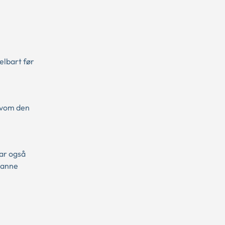
elbart før
elvom den
var også
 danne