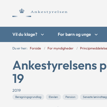
Vil du klage?
For børn og unge
Du er her:
Forside
For myndigheder
Principmeddelels
Ankestyrelsens p
19
2019
Beregningsgrundlag
Elevløn
Pension
Seneste lønindtæg