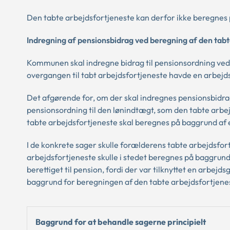
Den tabte arbejdsfortjeneste kan derfor ikke beregnes p
Indregning af pensionsbidrag ved beregning af den tab
Kommunen skal indregne bidrag til pensionsordning ved 
overgangen til tabt arbejdsfortjeneste havde en arbejd
Det afgørende for, om der skal indregnes pensionsbidrag
pensionsordning til den lønindtægt, som den tabte arb
tabte arbejdsfortjeneste skal beregnes på baggrund af e
I de konkrete sager skulle forælderens tabte arbejdsfor
arbejdsfortjeneste skulle i stedet beregnes på baggrun
berettiget til pension, fordi der var tilknyttet en arbej
baggrund for beregningen af den tabte arbejdsfortjen
Baggrund for at behandle sagerne principielt