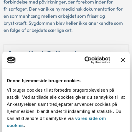
forbindelse med påvirkninger, der forekom indenfor
frisørfaget. Der var ikke ny medicinsk dokumentation for
en sammenhæng mellem arbejdet som frisør og
brystkræft. Sygdommen blev heller ikke anerkendte som
en følge af arbejdets særlige art.
Baggrund for at offentliggøre denne
principmeddelelse:
Gældende regler
Denne hjemmeside bruger cookies
Vi bruger cookies til at forbedre brugeroplevelsen på
De konkrete afgørelser, der dannede grundlag for
ast.dk. Ved at tillade alle cookies giver du samtykke til, at
de tidligere principmeddelelser
Ankestyrelsen samt tredjeparter anvender cookies på
hjemmesiden, blandt andet til indsamling af statistik. Du
kan altid ændre dit samtykke via
vores side om
cookies
.