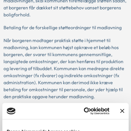
madlavningen, skal kommunen tilrettelægge støtten sådan,
at borgeren får dækket sit støttebehov uanset borgerens
boligforhold.
Betaling for de forskellige støtteordninger til madlavning
Når borgeren modtager praktisk støtte i hjemmet til
madlavning, kan kommunen højst opkræve et beløb hos
borgeren, der svarer til kommunens gennemsnitlige,
langsigtede omkostninger, der kan henføres til produktion
og levering af tilbuddet. Kommunen kan medregne direkte
omkostninger (fx råvarer) og indirekte omkostninger (fx
administration). Kommunen kan derimod ikke kræve
betaling for omkostninger til personale, der yder hjælp til
den praktiske opgave herunder madlavning.
Når borgeren modtager madserviceordning, kan
kommunen – ud over betaling for udgifter der henføres til
produktion og levering af tilbuddet – også opkræve betaling
for personaleomkostninger. Hvis borgere bor i et botilbud,