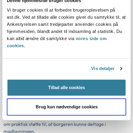
Denne hjemmeside bruger cookies
kan kommunen maksimalt kræve 3.685 kr. pr. måned (2019
Vi bruger cookies til at forbedre brugeroplevelsen på
niveau) for madserviceordning med fuld forplejning for
ast.dk. Ved at tillade alle cookies giver du samtykke til, at
beboeren.
Ankestyrelsen samt tredjeparter anvender cookies på
hjemmesiden, blandt andet til indsamling af statistik. Du
Kun omkostninger forbundet med madserviceordningen
kan altid ændre dit samtykke via
vores side om
må medregnes i borgernes egenbetaling.
cookies
.
Den konkrete sag
I den konkrete sag havde borgeren fået afslag på støtte til
Vis detaljer
madlavning og tilbudt en madserviceordning, da
kommunen vurderede, at borgeren ikke var motiveret.
Tillad alle cookies
Ankestyrelsen vurderede, at borgeren havde mulighed for
at kunne deltage i madlavningen, og støtten kunne bidrage
dels til at vedligeholde færdigheder, og dels til at afhjælpe
Brug kun nødvendige cookies
væsentlige følger af borgerens funktionsevne. Kommunen
skulle derfor tilbyde borgeren støtte efter bestemmelsen
om praktisk støtte til, at borgeren kunne deltage i
madlavningen.