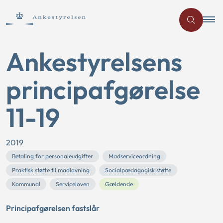
Ankestyrelsens
principafgørelse
11-19
2019
Betaling for personaleudgifter
Madserviceordning
Praktisk støtte til madlavning
Socialpædagogisk støtte
Kommunal
Serviceloven
Gældende
Principafgørelsen fastslår