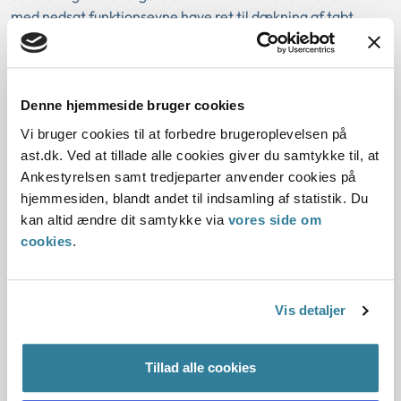
med nedsat funktionsevne have ret til dækning af tabt
arbejdsfortjeneste, hvis de øvrige betingelser herfor er
opfyldt, herunder at det er en nødvendig følge af barnets
funktionsnedsættelse, at forældrene transporterer barnet
frem og tilbage, og at forældrene derved har et
Denne hjemmeside bruger cookies
indtægtstab.
Vi bruger cookies til at forbedre brugeroplevelsen på
ast.dk. Ved at tillade alle cookies giver du samtykke til, at
Dækning af merudgifter og tabt arbejdsfortjeneste, når
Ankestyrelsen samt tredjeparter anvender cookies på
forældrene ikke bor sammen
hjemmesiden, blandt andet til indsamling af statistik. Du
kan altid ændre dit samtykke via
vores side om
Det er ikke usædvanligt, at forældre ophæver samlivet, og
cookies
.
at én eller begge forældre i den forbindelse flytter væk fra
den tidligere bopæl. Da samlivsophævelser ikke er
usædvanlige, kan kommunen ikke give afslag på dækning af
merudgiften eller tabt arbejdsfortjeneste til transport med
Vis detaljer
henvisning til, at udgiften er en følge af samlivsophævelsen
og ikke barnets funktionsnedsættelse.
Tillad alle cookies
Inden for serviceloven gælder der et