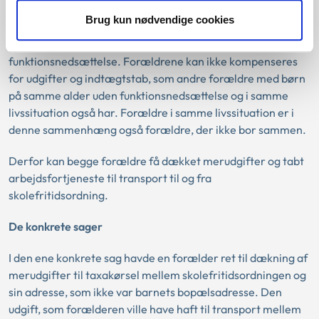
kompensationsprincip. Det betyder, at forældre til et barn
Brug kun nødvendige cookies
med nedsat funktionsevne så vidt muligt skal kompenseres
for udgifter og indtægtstab, der er en følge af barnets
funktionsnedsættelse. Forældrene kan ikke kompenseres
for udgifter og indtægtstab, som andre forældre med børn
på samme alder uden funktionsnedsættelse og i samme
livssituation også har. Forældre i samme livssituation er i
denne sammenhæng også forældre, der ikke bor sammen.
Derfor kan begge forældre få dækket merudgifter og tabt
arbejdsfortjeneste til transport til og fra
skolefritidsordning.
De konkrete sager
I den ene konkrete sag havde en forælder ret til dækning af
merudgifter til taxakørsel mellem skolefritidsordningen og
sin adresse, som ikke var barnets bopælsadresse. Den
udgift, som forælderen ville have haft til transport mellem