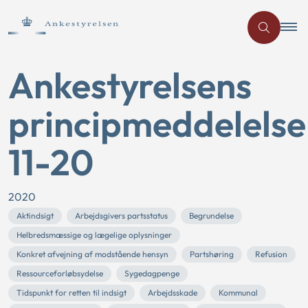
Ankestyrelsens
principmeddelelse
11-20
2020
Aktindsigt
Arbejdsgivers partsstatus
Begrundelse
Helbredsmæssige og lægelige oplysninger
Konkret afvejning af modstående hensyn
Partshøring
Refusion
Ressourceforløbsydelse
Sygedagpenge
Tidspunkt for retten til indsigt
Arbejdsskade
Kommunal