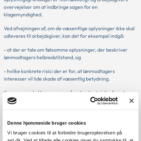
overvejelser om at indbringe sagen for en
klagemyndighed.
Ved afvejningen af, om de væsentlige oplysninger
ikke
skal
udleveres til arbejdsgiver, kan det for eksempel indgå:
- at der er tale om følsomme oplysninger, der beskriver
lønmodtagers helbredstilstand, og
- hvilke konkrete risici der er for, at lønmodtagers
interesser vil lide skade af væsentlig betydning.
Kommunen skal kunne pege på en konkret risiko for, at
lønmodtagers interesser vil lide skade af væsentlig
betydning. Det kan være nødvendigt at indhente en
erklæring fra lønmodtager, om der er skadevirkninger ved
at udlevere oplysningerne til arbejdsgiver.
Denne hjemmeside bruger cookies
Vi bruger cookies til at forbedre brugeroplevelsen på
Den konkrete sag
ast.dk. Ved at tillade alle cookies giver du samtykke til, at