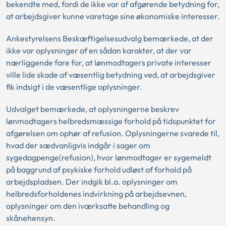
bekendte med, fordi de ikke var af afgørende betydning for,
at arbejdsgiver kunne varetage sine økonomiske interesser.
Ankestyrelsens Beskæftigelsesudvalg bemærkede, at der
ikke var oplysninger af en sådan karakter, at der var
nærliggende fare for, at lønmodtagers private interesser
ville lide skade af væsentlig betydning ved, at arbejdsgiver
fik indsigt i de væsentlige oplysninger.
Udvalget bemærkede, at oplysningerne beskrev
lønmodtagers helbredsmæssige forhold på tidspunktet for
afgørelsen om ophør af refusion. Oplysningerne svarede til,
hvad der sædvanligvis indgår i sager om
sygedagpenge(refusion), hvor lønmodtager er sygemeldt
på baggrund af psykiske forhold udløst af forhold på
arbejdspladsen. Der indgik bl.a. oplysninger om
helbredsforholdenes indvirkning på arbejdsevnen,
oplysninger om den iværksatte behandling og
skånehensyn.