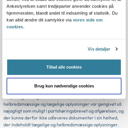
Ankestyrelsen samt tredjeparter anvender cookies på
I den konkrete sag anmodede arbejdsgiver om fuld
hjemmesiden, blandt andet til indsamling af statistik. Du
aktindsigt i sagen om refusion efter der var truffet
kan altid ændre dit samtykke via
vores side om
afgørelse om ophør af refusion af sygedagpenge. Forinden
cookies
.
afgørelsen om ophør af refusion havde kommunen sendt
partshøring om påtænkt ophør af refusion. Arbejdsgiver
reagerede ikke på partshøringsbrevet inden for den
Vis detaljer
fastsatte frist. Kommunen gav delvis afslag på aktindsigt
vedrørende helbredsmæssige og lægelige oplysninger over
for arbejdsgiver.
Tillad alle cookies
Kommunen begrundede det delvise afslag på aktindsigt
med, at der alene kunne gives aktindsigt i de
Brug kun nødvendige cookies
helbredsmæssige og lægelige oplysninger, som havde
betydning for afgørelsen. Kommunen henviste til, at de
helbredsmæssige og lægelige oplysninger var gengivet så
nøjagtigt som muligt i partshøringsbrevet og afgørelsen, og
der kunne derfor ikke udleveres dokumenter i sin helhed,
der indeholdt lægelige og helbredsmæssige oplysninger.