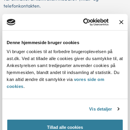
telefonkontakten.
Den konkrete sag
Denne hjemmeside bruger cookies
Baggrund for at offentliggøre denne
principmeddelelse:
Vi bruger cookies til at forbedre brugeroplevelsen på
ast.dk. Ved at tillade alle cookies giver du samtykke til, at
Ankestyrelsen samt tredjeparter anvender cookies på
Gældende regler
hjemmesiden, blandt andet til indsamling af statistik. Du
kan altid ændre dit samtykke via
vores side om
Den konkrete afgørelse, der dannede grundlag for
cookies
.
den tidligere principmeddelelse
Baggrund for at offentliggøre denne
Vis detaljer
principmeddelelse:
Tillad alle cookies