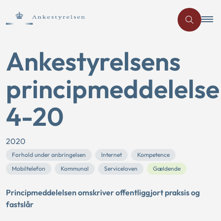
Ankestyrelsens
principmeddelelse
4-20
2020
Forhold under anbringelsen
Internet
Kompetence
Mobiltelefon
Kommunal
Serviceloven
Gældende
Principmeddelelsen omskriver offentliggjort praksis og
fastslår