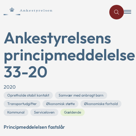
Ankestyrelsens
principmeddelelse
33-20
2020
Opretholde stabil kontakt
Samvær med anbragt barn
Transportudgifter
Økonomisk støtte
Økonomiske forhold
Kommunal
Serviceloven
Gældende
Principmeddelelsen fastslår