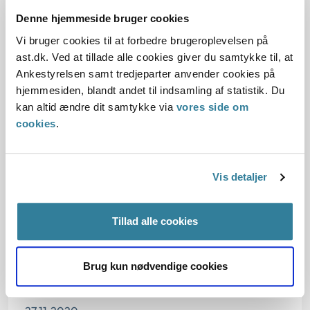
Denne hjemmeside bruger cookies
Vi bruger cookies til at forbedre brugeroplevelsen på
Baggrund for at behandle sagerne principielt
ast.dk. Ved at tillade alle cookies giver du samtykke til, at
Ankestyrelsen samt tredjeparter anvender cookies på
Reglerne
hjemmesiden, blandt andet til indsamling af statistik. Du
kan altid ændre dit samtykke via
vores side om
De konkrete afgørelser
cookies
.
Begrundelse for afgørelsen
Vis detaljer
Begrundelse for afgørelsen
Tillad alle cookies
Brug kun nødvendige cookies
Dato for underskrift