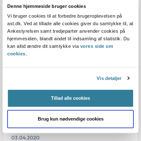
Denne hjemmeside bruger cookies
Baggrund for at offentliggøre denne
principmeddelelse:
Vi bruger cookies til at forbedre brugeroplevelsen på
ast.dk. Ved at tillade alle cookies giver du samtykke til, at
Ankestyrelsen samt tredjeparter anvender cookies på
Gældende regler
hjemmesiden, blandt andet til indsamling af statistik. Du
kan altid ændre dit samtykke via
vores side om
Den konkrete afgørelse:
cookies
.
Begrundelsen for afgørelsen
Vis detaljer
Oplysninger i sagen:
Tillad alle cookies
Brug kun nødvendige cookies
Dato for underskrift
03.04.2020