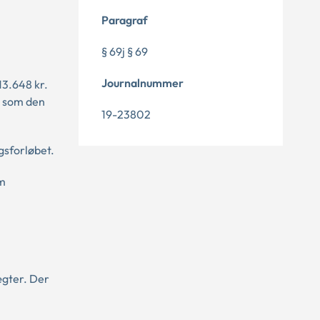
Paragraf
§ 69j § 69
Journalnummer
13.648 kr.
, som den
19-23802
gsforløbet.
om
ægter. Der