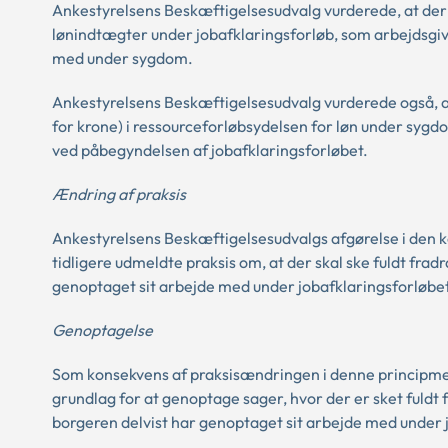
Ankestyrelsens Beskæftigelsesudvalg vurderede, at der ik
lønindtægter under jobafklaringsforløb, som arbejdsgive
med under sygdom.
Ankestyrelsens Beskæftigelsesudvalg vurderede også, at
for krone) i ressourceforløbsydelsen for løn under syg
ved påbegyndelsen af jobafklaringsforløbet.
Ændring af praksis
Ankestyrelsens Beskæftigelsesudvalgs afgørelse i den 
tidligere udmeldte praksis om, at der skal ske fuldt fra
genoptaget sit arbejde med under jobafklaringsforløbe
Genoptagelse
Som konsekvens af praksisændringen i denne principmedd
grundlag for at genoptage sager, hvor der er sket fuldt 
borgeren delvist har genoptaget sit arbejde med under 