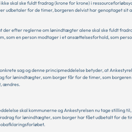
ke skal ske fuldt fradrag (krone for krone) i ressourceforløbsy
r udbetaler for de timer, borgeren delvist har genoptaget sit 
 der efter reglerne om lønindtægter alene skal ske fuldt fradr
dom, som en person modtager i et ansættelsesforhold, som perso
konkrete sag og denne principmeddelelse betyder, at Ankestyre
drag for lønindtægter, som borger får for de timer, som borgeren 
t, ændres.
elelse skal kommunerne og Ankestyrelsen nu tage stilling til,
fradrag for lønindtægter, som borger har fået udbetalt for de t
jobafklaringsforløbet.