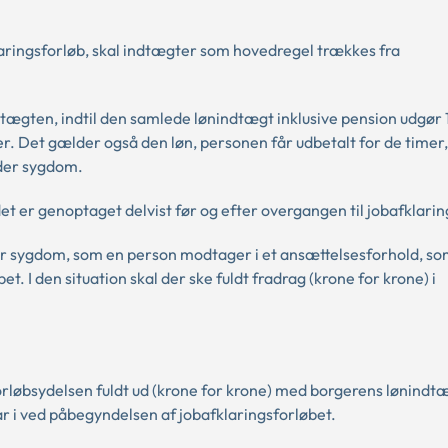
aringsforløb, skal indtægter som hovedregel trækkes fra
tægten, indtil den samlede lønindtægt inklusive pension udgør 
r. Det gælder også den løn, personen får udbetalt for de timer
der sygdom.
 er genoptaget delvist før og efter overgangen til jobafklarin
er sygdom, som en person modtager i et ansættelsesforhold, s
. I den situation skal der ske fuldt fradrag (krone for krone) i
løbsydelsen fuldt ud (krone for krone) med borgerens lønindt
ar i ved påbegyndelsen af jobafklaringsforløbet.