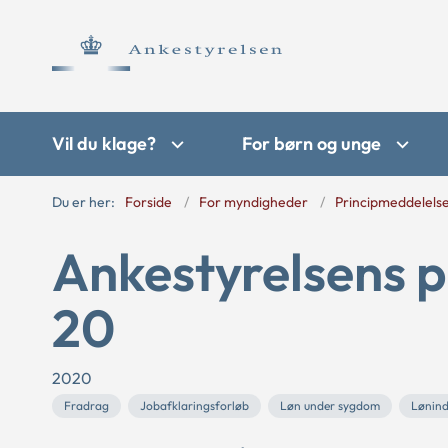
Vil du klage?
For børn og unge
Du er her:
Forside
For myndigheder
Principmeddelels
Ankestyrelsens p
20
2020
Fradrag
Jobafklaringsforløb
Løn under sygdom
Lønin