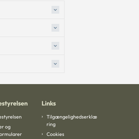
styrelsen
Links
styrelsen
Tilgængelighedserklæ
ring
er og
formularer
Cookies