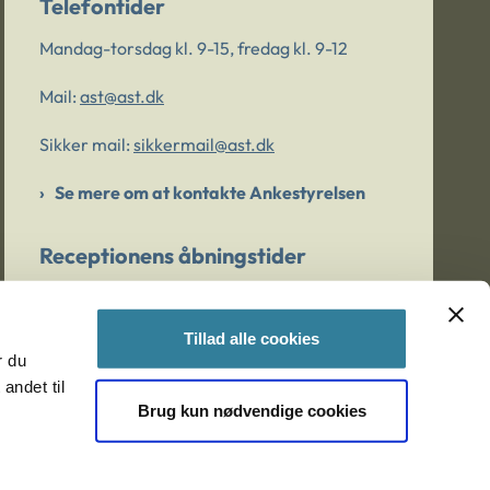
Telefontider
Mandag-torsdag kl. 9-15, fredag kl. 9-12
Mail:
ast@ast.dk
Sikker mail:
sikkermail@ast.dk
Se mere om at kontakte Ankestyrelsen
Receptionens åbningstider
Mandag-torsdag kl. 9-15, fredag kl. 9-13
Tillad alle cookies
r du
Er du bekymret for et barn/en ung?
andet til
Brug kun nødvendige cookies