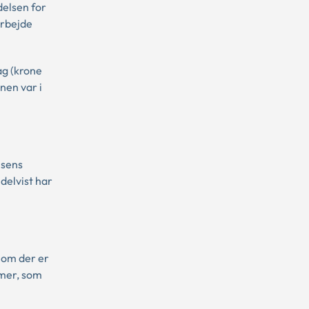
delsen for
arbejde
ag (krone
nen var i
lsens
delvist har
 om der er
imer, som