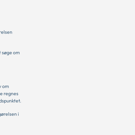
relsen
at søge om
ov om
se regnes
idspunktet.
ørelsen i