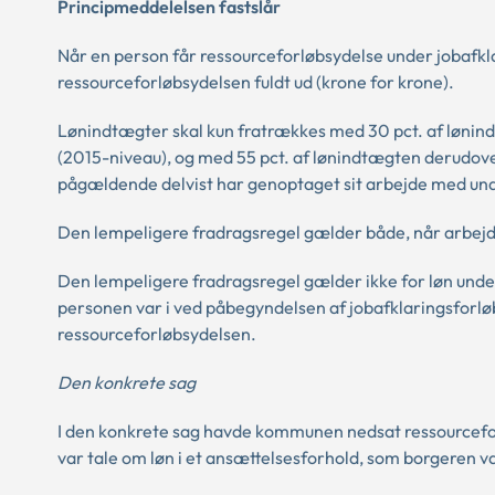
Principmeddelelsen fastslår
Når en person får ressourceforløbsydelse under jobafkl
ressourceforløbsydelsen fuldt ud (krone for krone).
Lønindtægter skal kun fratrækkes med 30 pct. af lønind
(2015-niveau), og med 55 pct. af lønindtægten derudove
pågældende delvist har genoptaget sit arbejde med un
Den lempeligere fradragsregel gælder både, når arbejdet
Den lempeligere fradragsregel gælder ikke for løn und
personen var i ved påbegyndelsen af jobafklaringsforløbet
ressourceforløbsydelsen.
Den konkrete sag
I den konkrete sag havde kommunen nedsat ressourcefor
var tale om løn i et ansættelsesforhold, som borgeren v