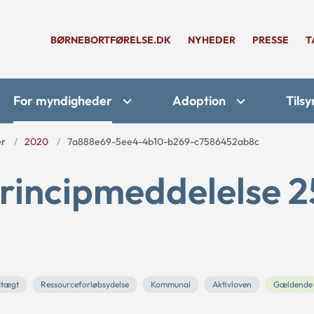
BØRNEBORTFØRELSE.DK
NYHEDER
PRESSE
T
For myndigheder
Adoption
Tilsy
er
2020
7a888e69-5ee4-4b10-b269-c7586452ab8c
rincipmeddelelse 2
dtægt
Ressourceforløbsydelse
Kommunal
Aktivloven
Gældende