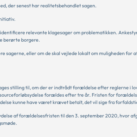
ed, der senest har realitetsbehandlet sagen.
itiativ.
at identificere relevante klagesager om problematikken. Ankesty
e berørte borgere.
re sagerne, eller om de skal vejlede lokalt om muligheden for 
s stilling til, om der er indtrådt forældelse efter reglerne i l
sourceforløbsydelse forældes efter tre år. Fristen for forældel
ydelse kunne have været krævet betalt, det vil sige fra forfaldst
delse af forældelsesfristen til den 3. september 2020, hvor afg
lgsmøde.