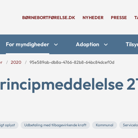
BØRNEBORTFØRELSE.DK
NYHEDER
PRESSE
T
For myndigheder
Adoption
Tilsy
er
2020
95e589ab-db8a-4766-82b8-64bc84dcef0d
rincipmeddelelse 2
igt oplyst
Udbetaling med tilbagevirkende kraft
Kommunal
Servicel