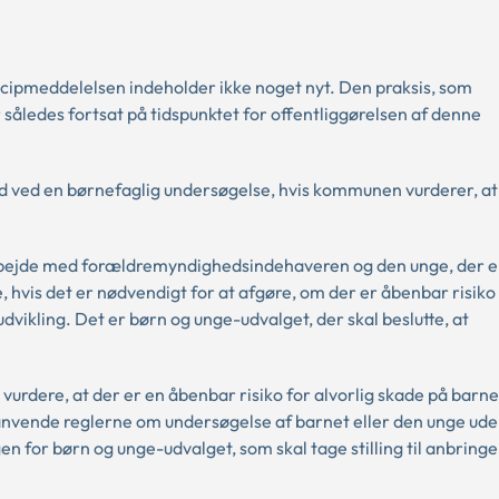
cipmeddelelsen indeholder ikke noget nyt. Den praksis, som
r således fortsat på tidspunktet for offentliggørelsen af denne
d ved en børnefaglig undersøgelse, hvis kommunen vurderer, at
bejde med forældremyndighedsindehaveren og den unge, der er
vis det er nødvendigt for at afgøre, om der er åbenbar risiko
dvikling. Det er børn og unge-udvalget, der skal beslutte, at
vurdere, at der er en åbenbar risiko for alvorlig skade på barne
anvende reglerne om undersøgelse af barnet eller den unge ud
 for børn og unge-udvalget, som skal tage stilling til anbringe