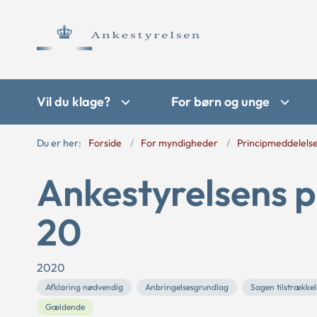
Vil du klage?
For børn og unge
Du er her:
Forside
For myndigheder
Principmeddelels
Ankestyrelsens p
20
2020
Afklaring nødvendig
Anbringelsesgrundlag
Sagen tilstrækkel
Gældende