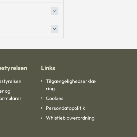
styrelsen
Links
styrelsen
Tilgængelighedserklæ
ring
er og
formularer
Cookies
Persondatapolitik
Whistleblowerordning