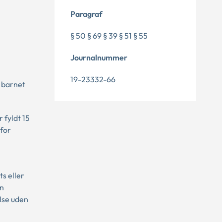
Paragraf
§ 50 § 69 § 39 § 51 § 55
Journalnummer
19-23332-66
 barnet
 fyldt 15
 for
ts eller
en
lse uden