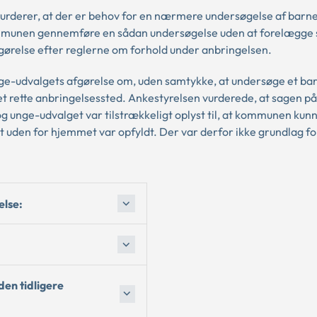
vurderer, at der er behov for en nærmere undersøgelse af barnet
mmunen gennemføre en sådan undersøgelse uden at forelægge 
ørelse efter reglerne om forhold under anbringelsen.
e-udvalgets afgørelse om, uden samtykke, at undersøge et bar
det rette anbringelsessted. Ankestyrelsen vurderede, at sagen på
 og unge-udvalget var tilstrækkeligt oplyst til, at kommunen kun
et uden for hjemmet var opfyldt. Der var derfor ikke grundlag fo
else:
en tidligere