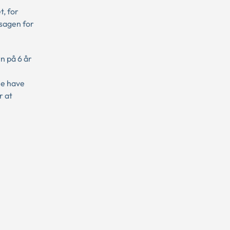
, for
sagen for
n på 6 år
ne have
r at