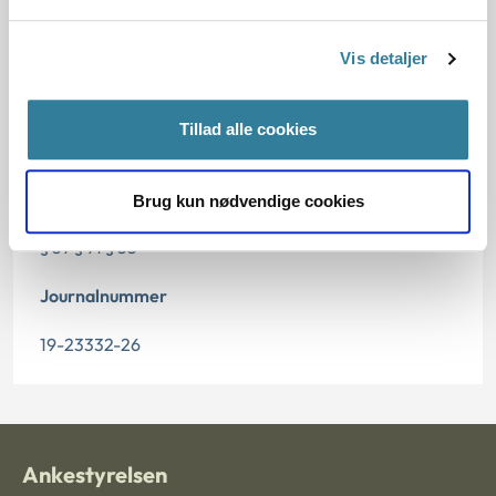
Dato for underskrift
08.04.2020
Vis detaljer
Offentliggørelsesdato
Tillad alle cookies
09.04.2020
Paragraf
Brug kun nødvendige cookies
§ 57 § 71 § 55
Journalnummer
19-23332-26
Ankestyrelsen