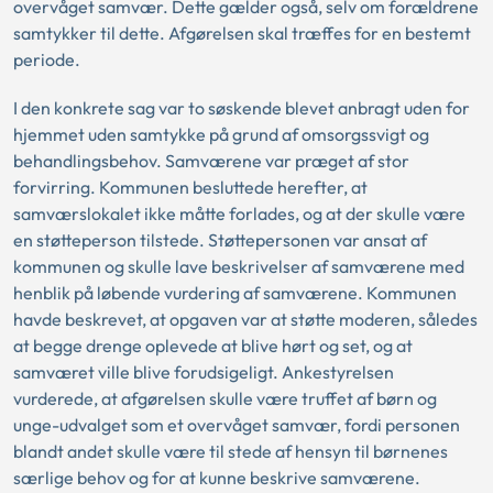
overvåget samvær. Dette gælder også, selv om forældrene
samtykker til dette. Afgørelsen skal træffes for en bestemt
periode.
I den konkrete sag var to søskende blevet anbragt uden for
hjemmet uden samtykke på grund af omsorgssvigt og
behandlingsbehov. Samværene var præget af stor
forvirring. Kommunen besluttede herefter, at
samværslokalet ikke måtte forlades, og at der skulle være
en støtteperson tilstede. Støttepersonen var ansat af
kommunen og skulle lave beskrivelser af samværene med
henblik på løbende vurdering af samværene. Kommunen
havde beskrevet, at opgaven var at støtte moderen, således
at begge drenge oplevede at blive hørt og set, og at
samværet ville blive forudsigeligt. Ankestyrelsen
vurderede, at afgørelsen skulle være truffet af børn og
unge-udvalget som et overvåget samvær, fordi personen
blandt andet skulle være til stede af hensyn til børnenes
særlige behov og for at kunne beskrive samværene.