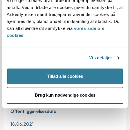
Vi bruger cookies til at forbedre brugeroplevelsen på
Baggrund for at behandle sagen principielt
ast.dk. Ved at tillade alle cookies giver du samtykke til, at
Ankestyrelsen samt tredjeparter anvender cookies på
Reglerne
hjemmesiden, blandt andet til indsamling af statistik. Du
kan altid ændre dit samtykke via
vores side om
cookies
.
Den konkrete afgørelse
Begrundelse for afgørelsen
Vis detaljer
Tillad alle cookies
Dato for underskrift
Brug kun nødvendige cookies
17.06.2021
Offentliggørelsesdato
18.06.2021