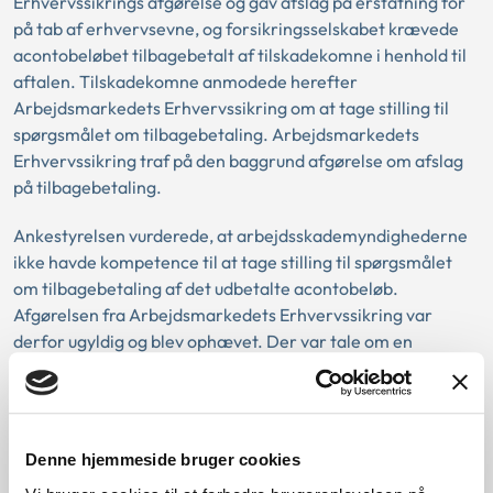
Erhvervssikrings afgørelse og gav afslag på erstatning for
på tab af erhvervsevne, og forsikringsselskabet krævede
acontobeløbet tilbagebetalt af tilskadekomne i henhold til
aftalen. Tilskadekomne anmodede herefter
Arbejdsmarkedets Erhvervssikring om at tage stilling til
spørgsmålet om tilbagebetaling. Arbejdsmarkedets
Erhvervssikring traf på den baggrund afgørelse om afslag
på tilbagebetaling.
Ankestyrelsen vurderede, at arbejdsskademyndighederne
ikke havde kompetence til at tage stilling til spørgsmålet
om tilbagebetaling af det udbetalte acontobeløb.
Afgørelsen fra Arbejdsmarkedets Erhvervssikring var
derfor ugyldig og blev ophævet. Der var tale om en
privatretlig aftale, som ikke er reguleret i
arbejdsskadesikringsloven, indgået mellem
forsikringsselskabet og tilskadekomne.
Denne hjemmeside bruger cookies