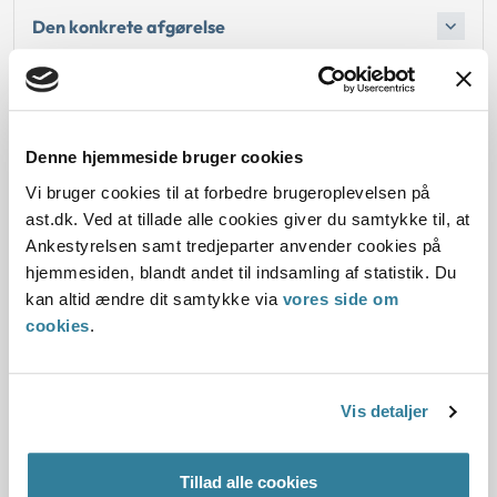
Den konkrete afgørelse
Begrundelse for afgørelsen
Denne hjemmeside bruger cookies
Vi bruger cookies til at forbedre brugeroplevelsen på
Dato for underskrift
ast.dk. Ved at tillade alle cookies giver du samtykke til, at
Ankestyrelsen samt tredjeparter anvender cookies på
02.06.2021
hjemmesiden, blandt andet til indsamling af statistik. Du
kan altid ændre dit samtykke via
vores side om
Offentliggørelsesdato
cookies
.
03.06.2021
Paragraf
Vis detaljer
§ 24 § 33 § 54
Tillad alle cookies