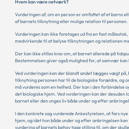
Hvem kan være netværk?
Vurderingen af, om en person er omfattet af et barns e
af barnets tilknytning eller mulige relation til personen.
Vurderingen kan ikke foretages ud fra en fast målesto
medvirkende til at belyse tilknytningen og relationen 
Der kan ikke stilles krav om, at barnet allerede på tids
Bestemmelsen giver også mulighed for, at samvær kan br
Ved vurderingen kan der blandt andet lægges vægt på, hv
tilknytning personen har til de biologiske forældre, og o
må vurderes som en helhed. Der kan i den forbindelse ogs
det biologiske hjem. Ved vurderingen kan der desuden l
barnet eller den unges liv både under og efter anbringe
I den konkrete sag vurderede Ankestyrelsen, at fars nye
hjem, og idet hun både under og efter anbringelsen kan
vurdering af barnets behov tage stilling til, om der sk