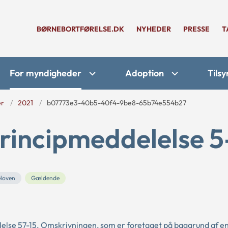
BØRNEBORTFØRELSE.DK
NYHEDER
PRESSE
T
For myndigheder
Adoption
Tilsy
er
2021
b07773e3-40b5-40f4-9be8-65b74e554b27
rincipmeddelelse 5
eloven
Gældende
else 57-15. Omskrivningen, som er foretaget på baggrund af e