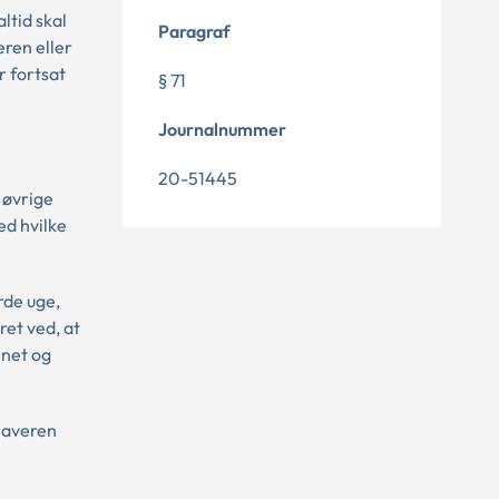
ltid skal
Paragraf
ren eller
 fortsat
§ 71
Journalnummer
20-51445
 øvrige
d hvilke
rde uge,
et ved, at
net og
haveren