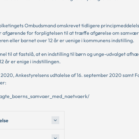
Folketingets Ombudsmand omskrevet tidligere principmeddelels
er afgørende for forpligtelsen til at træffe afgørelse om samvæ
 eller barnet over 12 år er uenige i kommunens indstilling.
 til at fastslå, at en indstilling til børn og unge-udvalget afhæ
år er enige i indstillingen.
2020, Ankestyrelsens udtalelse af 16. september 2020 samt F
er:
bragte_boerns_samvaer_med_naetvaerk/
else