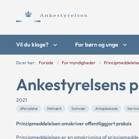
Vil du klage?
For børn og unge
Du er her:
Forside
For myndigheder
Principmeddelels
Ankestyrelsens p
2021
Afbrydelse
Netværk
Samvær
Arbejdsskade
Servic
Principmeddelelsen omskriver offentliggjort praksis
Principmeddelelsen er en omskrivning af principmeddel