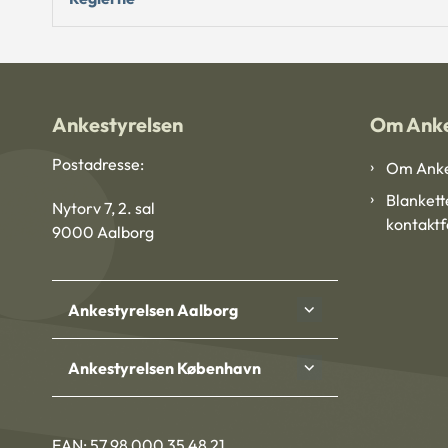
Ankestyrelsen
Om Anke
Postadresse:
Om Anke
Blankett
Nytorv 7, 2. sal
kontakt
9000 Aalborg
Ankestyrelsen Aalborg
Ankestyrelsen København
EAN: 57 98 000 35 48 21