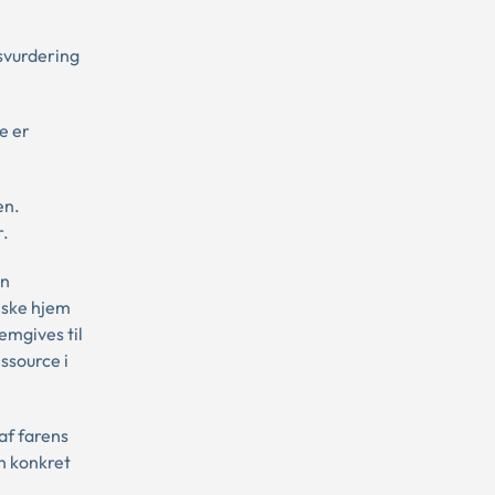
svurdering
e er
en.
r.
en
giske hjem
emgives til
ssource i
af farens
n konkret