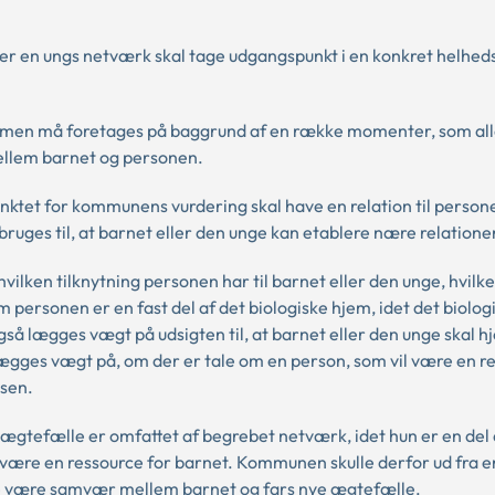
ller en ungs netværk skal tage udgangspunkt i en konkret helhed
k, men må foretages på baggrund af en række momenter, som all
mellem barnet og personen.
punktet for kommunens vurdering skal have en relation til person
uges til, at barnet eller den unge kan etablere nære relatione
ilken tilknytning personen har til barnet eller den unge, hvilk
m personen er en fast del af det biologiske hjem, idet det biolo
å lægges vægt på udsigten til, at barnet eller den unge skal hj
ægges vægt på, om der er tale om en person, som vil være en re
lsen.
 ægtefælle er omfattet af begrebet netværk, idet hun er en del 
 være en ressource for barnet. Kommunen skulle derfor ud fra e
ulle være samvær mellem barnet og fars nye ægtefælle.