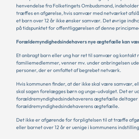
henvendelse fra Folketingets Ombudsmand, indeholder den
træffes en afgørelse, hvis samvær med netværket afsl
et barn over 12 år ikke ønsker samvær. Det øvrige ind
på tidspunktet for offentliggørelsen af denne principme
Forældemyndighedsindehavers nye ægtefælle kan være 
Et anbragt barn eller ung har ret til samvær og kontak
familiemedlemmer, venner mv. under anbringelsen ud
personer, der er omfattet af begrebet netværk.
Hvis kommunen finder, at der ikke skal være samvær, el
skal sagen forelægges børn og unge-udvalget. Det er u
forældremyndighedsindehaverens ægtefælle deltager i
forældremyndighedsindehaverens ægtefælle.
Det ikke er afgørende for forpligtelsen til at træff
eller barnet over 12 år er uenige i kommunens indstilling