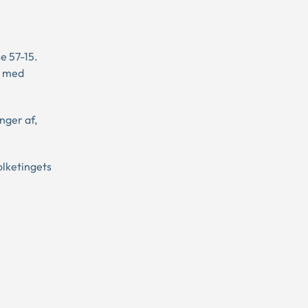
e 57-15.
r med
nger af,
olketingets