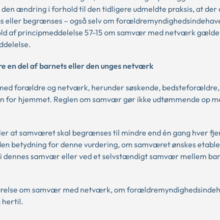
 ændring i forhold til den tidligere udmeldte praksis, at der a
ås eller begrænses – også selv om forældremyndighedsindehave
hold af principmeddelelse 57-15 om samvær med netværk gælder
ddelelse.
en del af barnets eller den unges netværk
t med forældre og netværk, herunder søskende, bedsteforældre,
en for hjemmet. Reglen om samvær gør ikke udtømmende op me
ler at samværet skal begrænses til mindre end én gang hver fje
den betydning for denne vurdering, om samværet ønskes etabler
 dennes samvær eller ved et selvstændigt samvær mellem bar
e afgørelse om samvær med netværk, om forældremyndighedsinde
 hertil.