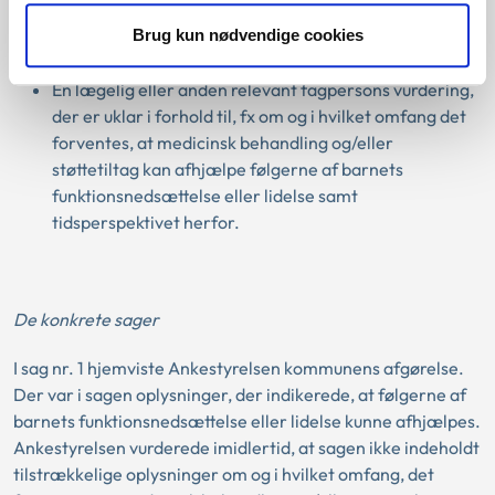
En lægelig eller anden relevant fagpersons vurdering
er af generel karakter og ikke tager udgangspunkt i de
Brug kun nødvendige cookies
konkrete omstændigheder i sagen.
En lægelig eller anden relevant fagpersons vurdering,
der er uklar i forhold til, fx om og i hvilket omfang det
forventes, at medicinsk behandling og/eller
støttetiltag kan afhjælpe følgerne af barnets
funktionsnedsættelse eller lidelse samt
tidsperspektivet herfor.
De konkrete sager
I sag nr. 1 hjemviste Ankestyrelsen kommunens afgørelse.
Der var i sagen oplysninger, der indikerede, at følgerne af
barnets funktionsnedsættelse eller lidelse kunne afhjælpes.
Ankestyrelsen vurderede imidlertid, at sagen ikke indeholdt
tilstrækkelige oplysninger om og i hvilket omfang, det