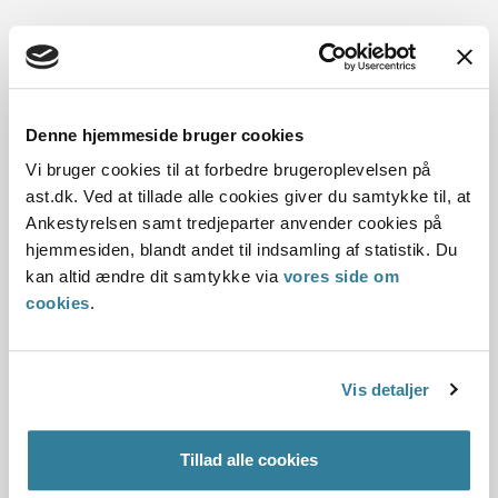
Er der tvivl om betydningen af en lægelig eller anden
relevant fagpersons vurdering, skal kommunen afklare
dette som en del af sagens oplysning.
Denne hjemmeside bruger cookies
Vi bruger cookies til at forbedre brugeroplevelsen på
Det kan fx være tilfælde hvor:
ast.dk. Ved at tillade alle cookies giver du samtykke til, at
Ankestyrelsen samt tredjeparter anvender cookies på
hjemmesiden, blandt andet til indsamling af statistik. Du
kan altid ændre dit samtykke via
vores side om
En lægelig eller anden relevant fagpersons vurdering
cookies
.
er uforenelig med andre lægelige oplysninger eller
andre fagkyndige oplysninger.
En lægelig eller anden relevant fagpersons vurdering,
Vis detaljer
der ikke er i overensstemmelse med gældende
medicinske retningslinjer eller fagkyndige
Tillad alle cookies
anbefalinger på børne- og ungeområdet.