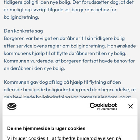
tidligere bolig til den nye bolig. Det forudsætter dog, at det
er muligt og i øvrigt tilgodeser borgerens behov for
boligindretning.
Den konkrete sag
Borgeren var bevilget en døråbner til sin tidligere bolig
efter servicelovens regler om boligindretning. Han ønskede
kommunens hjælp til at flytte døråbneren til en ny bolig.
Kommunen vurderede, at borgeren fortsat havde behov for
en døråbner i den nye bolig.
Kommunen gav dog afslag på hjælp til flytning af den
allerede bevilgede boligindretning med den begrundelse, at
den bevilgede boligindretning var borgers ejendom, og at
det var borgers eget ansvar at stå for reparation og
vedligeholdelse af boligindretningen.
Ankestyrelsen ændrede kommunens afgørelse om afslag
Denne hjemmeside bruger cookies
på hjælp til boligindretning.
Vi bruger cookies til at forbedre brugeroplevelsen på