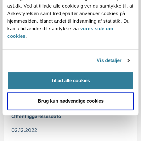
ast.dk. Ved at tillade alle cookies giver du samtykke til, at
Ankestyrelsen samt tredjeparter anvender cookies på
Baggrund for at behandle sagen principielt
hjemmesiden, blandt andet til indsamling af statistik. Du
kan altid ændre dit samtykke via
vores side om
Reglerne
cookies
.
Den konkrete afgørelse
Vis detaljer
Tillad alle cookies
Dato for underskrift
Brug kun nødvendige cookies
01.12.2022
Offentliggørelsesdato
02.12.2022