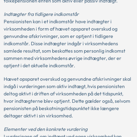
folkepensionen enten som aktiv eller passiv indtægt.
Indtægter fra tidligere indkomstår
Pensionisten kan i et indkomstår have indtægter i
virksomheden i form af hævet opsparet overskud og
genvundne afskrivninger, som er optjent i tidligere
indkomstår. Disse indtægter indgår i virksomhedens
samlede resultat, som beskattes som personlig indkomst
sammen med virksomhedens øvrige indtægter, der er
optjent i det aktuelle indkomstår.
Hævet opsparet overskud og genvundne afskrivninger skal
indgå i vurderingen som aktiv indtægt, hvis pensionisten
deltog aktivt i driften af virksomheden på det tidspunkt,
hvor indtægterne blev optjent. Dette gælder også, selvom
pensionisten på beskatningstidspunktet ikke længere
deltager aktivt i sin virksomhed.
Elementer ved den konkrete vurdering
I vurderingen af, om indtægt ved egen virksomhed kan