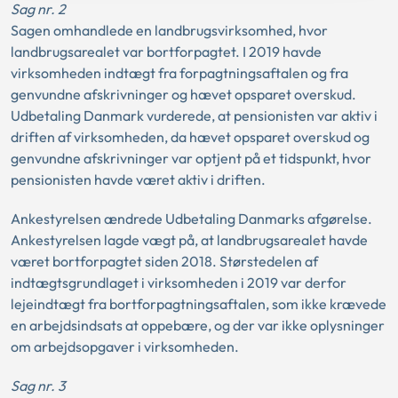
Sag nr. 2
Sagen omhandlede en landbrugsvirksomhed, hvor
landbrugsarealet var bortforpagtet. I 2019 havde
virksomheden indtægt fra forpagtningsaftalen og fra
genvundne afskrivninger og hævet opsparet overskud.
Udbetaling Danmark vurderede, at pensionisten var aktiv i
driften af virksomheden, da hævet opsparet overskud og
genvundne afskrivninger var optjent på et tidspunkt, hvor
pensionisten havde været aktiv i driften.
Ankestyrelsen ændrede Udbetaling Danmarks afgørelse.
Ankestyrelsen lagde vægt på, at landbrugsarealet havde
været bortforpagtet siden 2018. Størstedelen af
indtægtsgrundlaget i virksomheden i 2019 var derfor
lejeindtægt fra bortforpagtningsaftalen, som ikke krævede
en arbejdsindsats at oppebære, og der var ikke oplysninger
om arbejdsopgaver i virksomheden.
Sag nr. 3