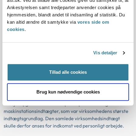
ast.dk. Ved at tillade alle cookies giver du samtykke til, at
optjeningen af indtægten?
Ankestyrelsen samt tredjeparter anvender cookies på
hjemmesiden, blandt andet til indsamling af statistik. Du
Sag nr. 1
kan altid ændre dit samtykke via
vores side om
Pensionisten ejede og deltog aktivt i driften af en
cookies
.
planteavlsvirksomhed. Virksomheden havde i 2020 bl.a.
indtægt fra genvundne afskrivninger ved frasalg af en
vindmølle. Pensionisten havde aldrig været aktiv i driften af
Vis detaljer
vindmøllen. Udbetaling Danmark vurderede, at den
samlede virksomhedsindtægt skulle sidestilles med
personligt arbejde.
Tillad alle cookies
Ankestyrelsen stadfæstede Udbetaling Danmarks
afgørelse. Ankestyrelsen lagde vægt på, at pensionisten
Brug kun nødvendige cookies
var aktiv i driften af landsbrugsvirksomheden og havde
arbejdsopgaver relateret til planteproduktion og
maskinstationsindtægter, som var virksomhedens største
indtægtsgrundlag. Den samlede virksomhedsindtægt
skulle derfor anses for indkomst ved personligt arbejde.