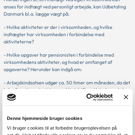
anses for indtægt ved personligt arbejde, kan Udbetaling
Danmark bl.a. lægge vægt på:
- Hvilke aktiviteter er der i virksomheden, og hvilke
indtægter har virksomheden i forbindelse med
aktiviteterne?
- Hvilke opgaver har pensionisten i forbindelse med
virksomhedens aktiviteter, og hvad er omfanget af
opgaverne? Herunder kan indgå om:
- Arbejdsindsatsen udgør ca. 50 timer om måneden, da det
taler for, at pensionisten er aktiv i driften. Hvis der er tale
om sæsonbetonet arbejde, hvor det samlede timeantal er
mindre, kan pensionisten stadig anses som aktiv i driften.
- Indgår der indtægter i virksomhedsresultatet fra tidligere
Denne hjemmeside bruger cookies
indkomstår i form af fx hævet opsparet overskud, og var
Vi bruger cookies til at forbedre brugeroplevelsen på
pensionisten aktiv eller passiv i driften på tidspunktet for