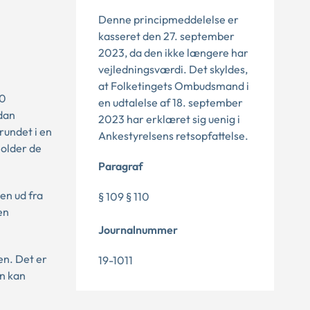
Denne principmeddelelse er
kasseret den 27. september
2023, da den ikke længere har
vejledningsværdi. Det skyldes,
at Folketingets Ombudsmand i
10
en udtalelse af 18. september
ådan
2023 har erklæret sig uenig i
rundet i en
Ankestyrelsens retsopfattelse.
holder de
Paragraf
en ud fra
§ 109 § 110
en
Journalnummer
en. Det er
19-1011
en kan