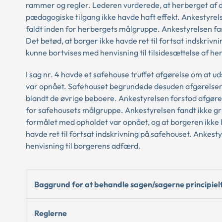
rammer og regler. Lederen vurderede, at herberget af d
pædagogiske tilgang ikke havde haft effekt. Ankestyrel
faldt inden for herbergets målgruppe. Ankestyrelsen fa
Det betød, at borger ikke havde ret til fortsat indskrivn
kunne bortvises med henvisning til tilsidesættelse af h
I sag nr. 4 havde et safehouse truffet afgørelse om at 
var opnået. Safehouset begrundede desuden afgørelsen
blandt de øvrige beboere. Ankestyrelsen forstod afgøre
for safehousets målgruppe. Ankestyrelsen fandt ikke gr
formålet med opholdet var opnået, og at borgeren ikke 
havde ret til fortsat indskrivning på safehouset. Ankest
henvisning til borgerens adfærd.
Baggrund for at behandle sagen/sagerne principiel
Reglerne