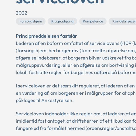
2022
Forsorgshjem
Klageadgang
Kompetence
Kvindekrisece
Principmeddelelsen fastslår
Lederen af en boform omfattet af servicelovens § 109 (k
(forsorgshjem, herberger mv.) kan træffe afgørelse om,
afgørelse indebærer, at borgeren bliver udskrevet fra 
målgruppevurdering, eller en afgørelse om bortvisning
lokalt fastsatte regler for borgernes adfærd på boform
I serviceloven er det særskilt reguleret, at lederen af 
en vurdering af, om borgeren er i målgruppen for at op
påklages til Ankestyrelsen.
Serviceloven indeholder ikke regler om, at lederen af 
imidlertid fast antaget, at driftsherren af et tilbud kan
fungere ud fra formålet hermed (ordensregler/anstalts