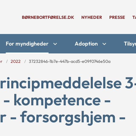
BØRNEBORTFØRELSE.DK
NYHEDER
PRESSE
T
For myndigheder
Adoption
Tilsy
er
2022
37232846-1b7e-447b-acd5-e09f0746e50a
principmeddelelse 3
- kompetence -
r - forsorgshjem -