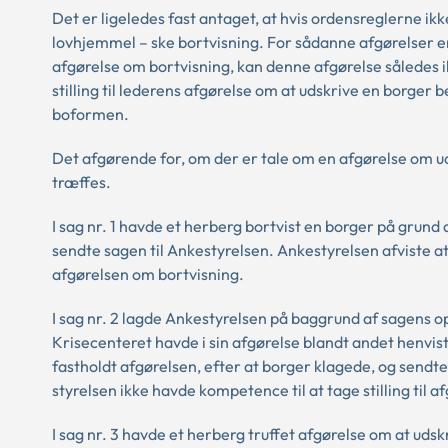
Det er ligeledes fast antaget, at hvis ordensreglerne i
lovhjemmel – ske bortvisning. For sådanne afgørelser e
afgørelse om bortvisning, kan denne afgørelse således i
stilling til lederens afgørelse om at udskrive en borger
boformen.
Det afgørende for, om der er tale om en afgørelse om uds
træffes.
I sag nr. 1 havde et herberg bortvist en borger på grund
sendte sagen til Ankestyrelsen. Ankestyrelsen afviste at 
afgørelsen om bortvisning.
I sag nr. 2 lagde Ankestyrelsen på baggrund af sagens op
Krisecenteret havde i sin afgørelse blandt andet henvis
fastholdt afgørelsen, efter at borger klagede, og sendt
styrelsen ikke havde kompetence til at tage stilling til 
I sag nr. 3 havde et herberg truffet afgørelse om at uds