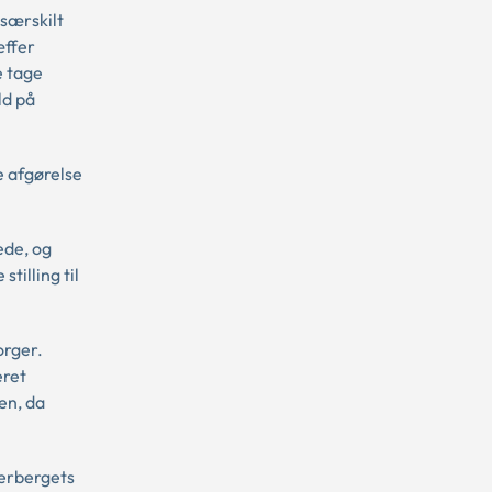
 særskilt
æffer
e tage
ld på
e afgørelse
ede, og
tilling til
orger.
eret
en, da
herbergets