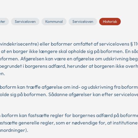
nter
Serviceloven
Kommunal
Serviceloven
Historisk
vindekrisecentre) eller boformer omfattet af servicelovens § 1
 at en borger ikke længere skal opholde sig på boformen. En s
boformen. Afgørelsen kan være en afgørelse om udskrivning beg
 begrundet i borgerens adfærd, herunder at borgeren ikke over
en.
en boform kan træffe afgørelse om ind- og udskrivning fra boform
holde sig på boformen. Sådanne afgørelser kan efter servicelov
en boform kan fastsætte regler for borgernes adfærd på boform
 fastsætte generelle regler, som er nødvendige for, at institution
anordninger).