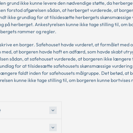
en grund ikke kunne levere den nødvendige støtte, da herberget
sen forstod afgørelsen sådan, at herberget vurderede, at borge
ndt ikke grundlag for at tilsidesætte herbergets skønsmæssige 
ing på herberget. Ankestyrelsen kunne ikke tage stilling til, om 
erbergets rammer og regler.
udskrive en borger. Safehouset havde vurderet, at formålet med 
 med, at borgeren havde haft en adfærd, som havde skabt utr
lsen sådan, at safehouset vurderede, at borgeren ikke længere 
undlag for at tilsidesætte safehousets skønsmæssige vurdering 
længere faldt inden for safehousets målgruppe. Det betød, at b
yrelsen kunne ikke tage stilling til, om borgeren kunne bortvises
t