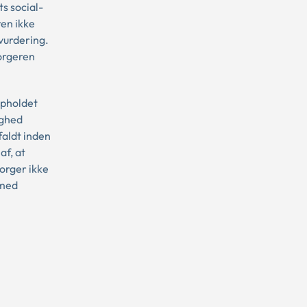
s social-
ren ikke
vurdering.
borgeren
opholdet
yghed
faldt inden
af, at
orger ikke
 med