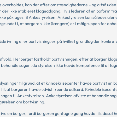
kke overholdes, kan der efter omstændighederne – og altså uden
r der ikke etableret klageadgang. Hvis lederen af en boform tr
kke påklages til Ankestyrelsen. Ankestyrelsen kan således alen
 begrundet i, at borgeren ikke (længere) er i målgruppen for opho
krivning eller bortvisning, er, på hvilket grundlag den konkret
 af vold. Herberget fastholdt bortvisningen, efter at borger klag
behandle sagen, da styrelsen ikke havde kompetence til at tage s
lysninger til grund, at et kvindekrisecenter havde bortvist en b
t til, at borgeren havde udvist truende adfærd. Kvindekrisecent
e sagen til Ankestyrelsen. Ankestyrelsen afviste at behandle sag
afgørelsen om bortvisning.
krive en borger, fordi borgeren gentagne gang havde tilsidesat 