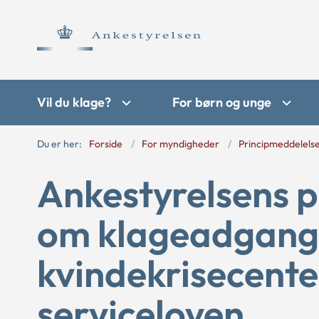
Vil du klage?
For børn og unge
Du er her:
Forside
For myndigheder
Principmeddelels
Ankestyrelsens 
om klageadgang 
kvindekrisecente
serviceloven