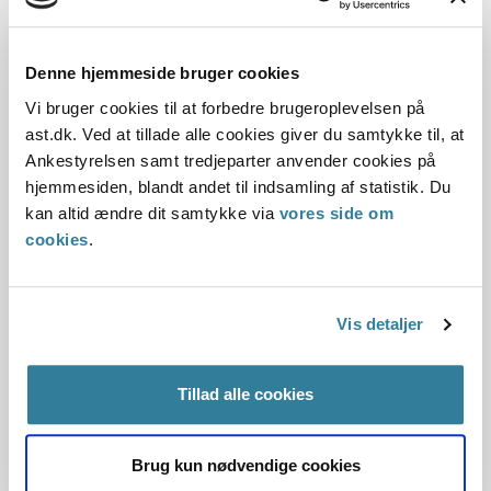
forebyggelse af blodpropper. Ankestyrelsen vurderede, at
der ikke var tale om et hjælpemiddel i servicelovens
Denne hjemmeside bruger cookies
forstand, da kompressionsstrømperne havde til formål at
forbedre, vedligeholde eller forhindre forringelse af det
Vi bruger cookies til at forbedre brugeroplevelsen på
aktuelle funktionsniveau.
ast.dk. Ved at tillade alle cookies giver du samtykke til, at
Ankestyrelsen samt tredjeparter anvender cookies på
Ankestyrelsens stadfæstede således kommunens
hjemmesiden, blandt andet til indsamling af statistik. Du
afgørelse, men med en ændret begrundelse.
kan altid ændre dit samtykke via
vores side om
cookies
.
Baggrund for at behandle sagerne principielt
Vis detaljer
Reglerne
Tillad alle cookies
De konkrete afgørelser
Brug kun nødvendige cookies